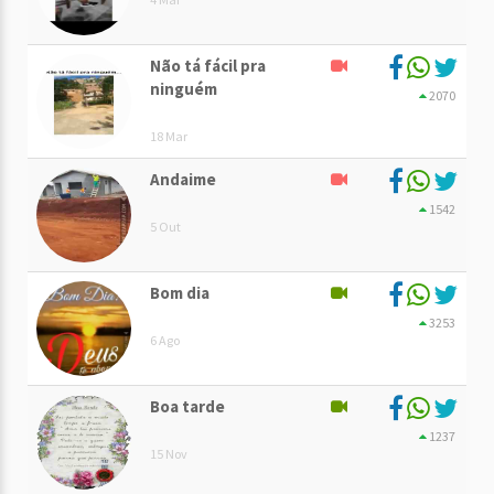
Não tá fácil pra
ninguém
2070
18 Mar
Andaime
1542
5 Out
Bom dia
3253
6 Ago
Boa tarde
1237
15 Nov