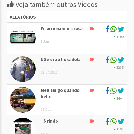
Veja também outros Vídeos
ALEATÓRIOS
Eu arrumando a casa
1100
3 Jun
Não era a hora dela
3235
02/07/2015
Meu amigo quando
bebe
1404
19 Out
Tô rindo
1194
4 Mai