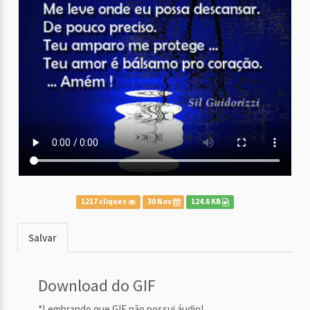
1217 cliques
30 Nov
124.6 KB
Salvar
Download do GIF
*Lembrando que GIF não possui áudio!