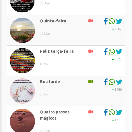
22 Jan
Quinta-feira
2067
11 Mar
Feliz terça-feira
3623
6 Nov
Boa tarde
1460
1 Nov
Quatro passos
mágicos
1211
21 Out