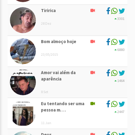
Tiririca
3301
28 Dez
Bom almoço hoje
6880
23/05/2015
Amor vai além da
aparência
1464
8 Set
Eu tentando ser uma
pessoa m. . .
2447
11 Jan
Deus