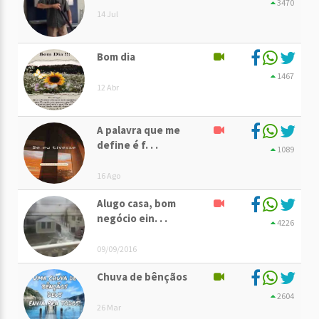
3470
14 Jul
Bom dia
1467
12 Abr
A palavra que me
define é f. . .
1089
16 Ago
Alugo casa, bom
negócio ein. . .
4226
09/09/2016
Chuva de bênçãos
2604
26 Mar