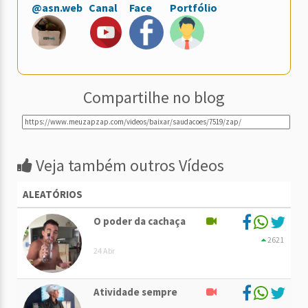
@asn.web
Canal
Face
Portfólio
Compartilhe no blog
Veja também outros Vídeos
ALEATÓRIOS
O poder da cachaça
2621
24 Abr
Atividade sempre