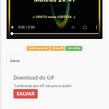
1238 cliques
27 Nov
242.2 KB
Salvar
Download do GIF
*Lembrando que GIF não possui áudio!
SALVAR