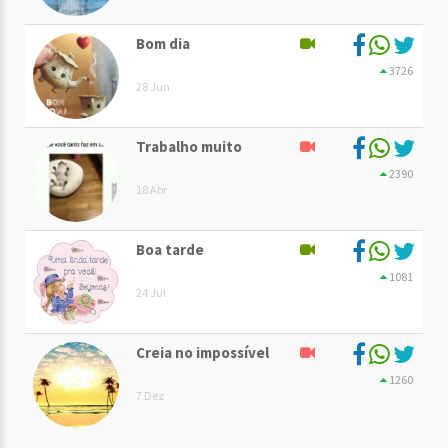
Bom dia
3726
28 Jun
Trabalho muito
2390
18 Abr
Boa tarde
1081
24 Jul
Creia no impossível
1260
7 Dez