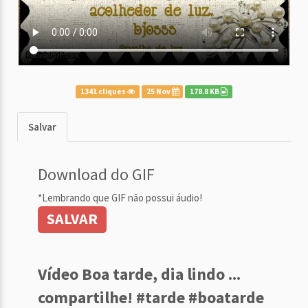
1341 cliques
25 Nov
178.8 KB
Salvar
Download do GIF
*Lembrando que GIF não possui áudio!
SALVAR
Vídeo Boa tarde, dia lindo ...
compartilhe! #tarde #boatarde