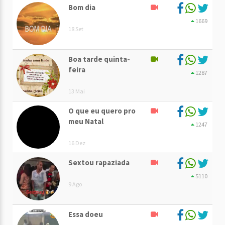
Bom dia
1669
18 Set
Boa tarde quinta-
feira
1287
13 Mai
O que eu quero pro
meu Natal
1247
16 Dez
Sextou rapaziada
5110
9 Ago
Essa doeu