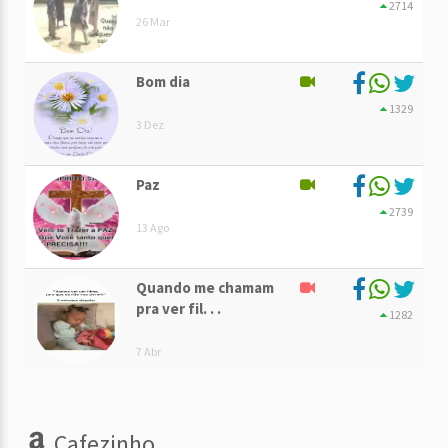
2714
26 Mar
Bom dia
1329
3 Dez
Paz
2739
13 Ago
Quando me chamam
pra ver fil. . .
1282
7 Abr
Cafezinho...