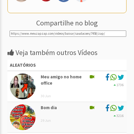
Compartilhe no blog
Veja também outros Vídeos
ALEATÓRIOS
Meu amigo no home
office
1736
30 Jun
Bom dia
3216
29 Jun