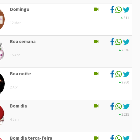
Domingo
811
12 Mar
Boa semana
2526
15 Abr
Boa noite
2960
2 Abr
Bom dia
2525
4 Jan
Bom dia terça-feira