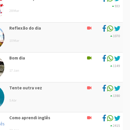
933
28 Mar
Reflexão do dia
1070
10 Mar
Bom dia
1149
17 Jan
Tente outra vez
1380
5 Abr
Como aprendi inglês
2415