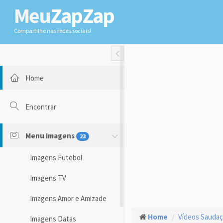
Meu
ZapZap
Compartilhe nas redes sociais!
Toggle Fullwidth
Home
Encontrar
Menu Imagens
23
Imagens Futebol
Imagens TV
Imagens Amor e Amizade
Home
Vídeos Sauda
Imagens Datas