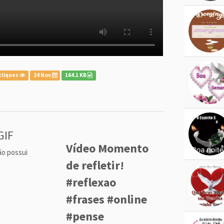
cliques
24 Nov
164.1 KB
GIF
Vídeo Momento
ão possui
de refletir!
#reflexao
#frases #online
#pense