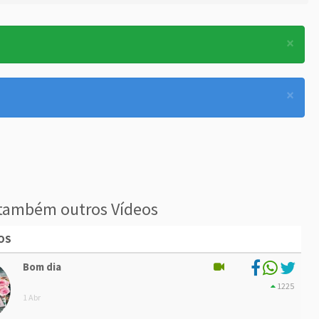
×
×
também outros Vídeos
OS
Bom dia
1225
1 Abr