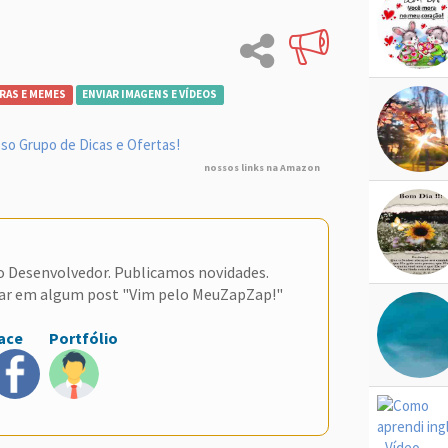
RAS E MEMES
ENVIAR IMAGENS E VÍDEOS
so Grupo de Dicas e Ofertas!
nossos links na Amazon
do Desenvolvedor. Publicamos novidades.
ar em algum post "Vim pelo MeuZapZap!"
ace
Portfólio