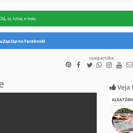
lá, oi, tchal, e mais.
uZapZap
no Facebook!
compartilhe
e
Veja 
ALEATÓRI