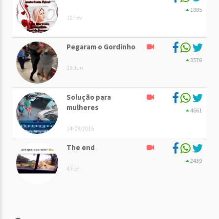
1085
10 Fev
Pegaram o Gordinho
3576
29 Jun
Solução para
mulheres
4661
14/09/2015
The end
2439
4 Fev