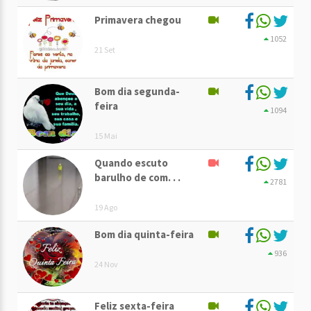
Primavera chegou
1052
21 Set
Bom dia segunda-
feira
1094
15 Mai
Quando escuto
barulho de com. . .
2781
19 Ago
Bom dia quinta-feira
936
24 Nov
Feliz sexta-feira