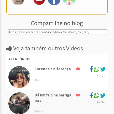
Compartilhe no blog
Veja também outros Vídeos
ALEATÓRIOS
Entenda a diferença
1520
16 Jul
Dá um frio na barriga
rsrs
2765
10 Mar