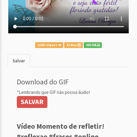
1160 cliques
21 Nov
302 KB
Salvar
Download do GIF
*Lembrando que GIF não possui áudio!
SALVAR
Vídeo Momento de refletir!
#reflexao #frases #online