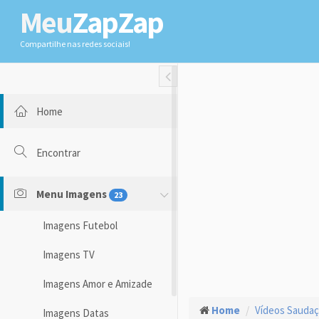
Meu
ZapZap
Compartilhe nas redes sociais!
Toggle Fullwidth
Home
Encontrar
Menu Imagens
23
Imagens Futebol
Imagens TV
Imagens Amor e Amizade
Home
Vídeos Sauda
Imagens Datas