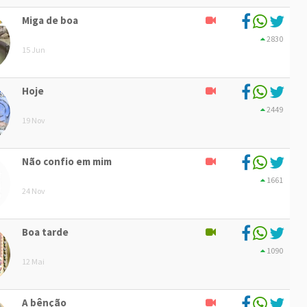
Miga de boa
2830
15 Jun
Hoje
2449
19 Nov
Não confio em mim
1661
24 Nov
Boa tarde
1090
12 Mai
A bênção