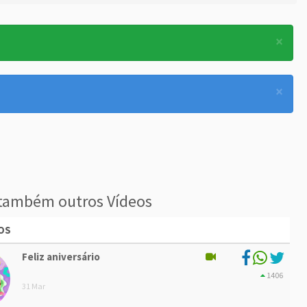
×
×
também outros Vídeos
OS
Feliz aniversário
1406
31 Mar