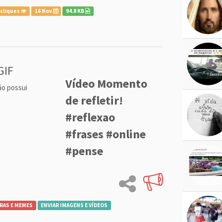
 cliques
16 Nov
94.8 KB
GIF
Vídeo Momento
ão possui
de refletir!
#reflexao
#frases #online
#pense
RAS E MEMES
ENVIAR IMAGENS E VÍDEOS