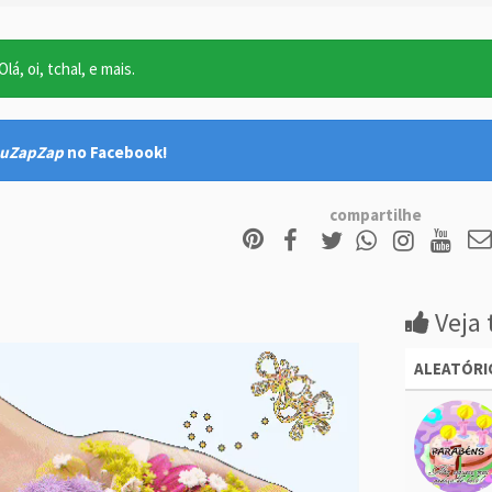
lá, oi, tchal, e mais.
uZapZap
no Facebook!
compartilhe
Veja 
ALEATÓRI