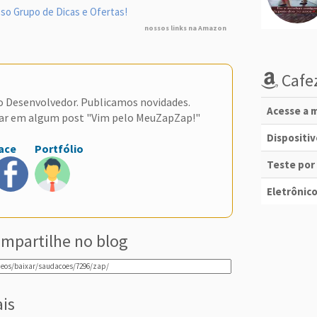
so Grupo de Dicas e Ofertas!
nossos links na Amazon
Cafez
do Desenvolvedor. Publicamos novidades.
Acesse a m
ar em algum post "Vim pelo MeuZapZap!"
Dispositi
ace
Portfólio
Teste por
Eletrônico
mpartilhe no blog
ais