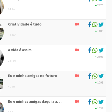
2870
24 Jan
Criatividade é tudo
1185
31 Jan
A vida é assim
2596
24 Fev
Eu e minha amigas no futuro
1091
4 Jan
Eu e minhas amigas daqui a a. . .
1039