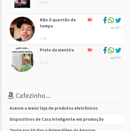
6 Mar
Não é questão de
tempo
1577
5 Set
Prato da mentira
2737
12 Jul
Cafezinho...
Acesse a maior loja de produtos eletrônicos
Dispositivos de Casa Inteligente em promoção
Teste por 30 dias o Prime Vídeo da Amazon