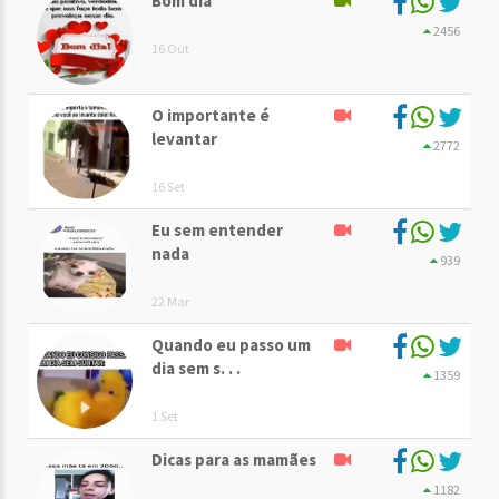
Bom dia
2456
16 Out
O importante é
levantar
2772
16 Set
Eu sem entender
nada
939
22 Mar
Quando eu passo um
dia sem s. . .
1359
1 Set
Dicas para as mamães
1182