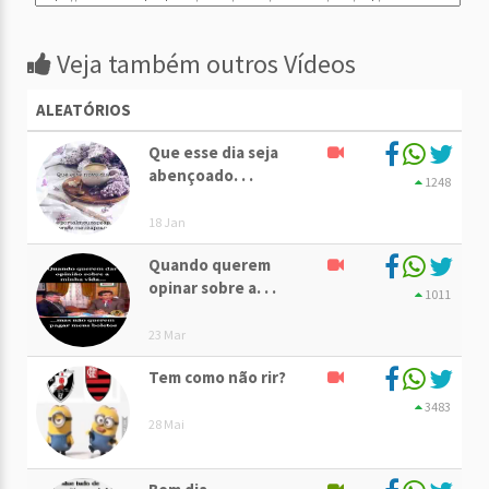
Veja também outros Vídeos
ALEATÓRIOS
Que esse dia seja
abençoado. . .
1248
18 Jan
Quando querem
opinar sobre a. . .
1011
23 Mar
Tem como não rir?
3483
28 Mai