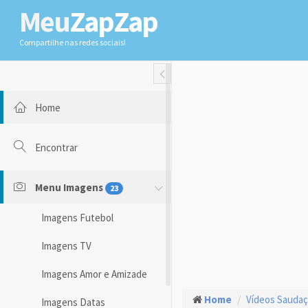
Meu
ZapZap
Compartilhe nas redes sociais!
Toggle Fullwidth
Home
Encontrar
Menu Imagens
23
Imagens Futebol
Imagens TV
Imagens Amor e Amizade
Home
Vídeos Sauda
Imagens Datas