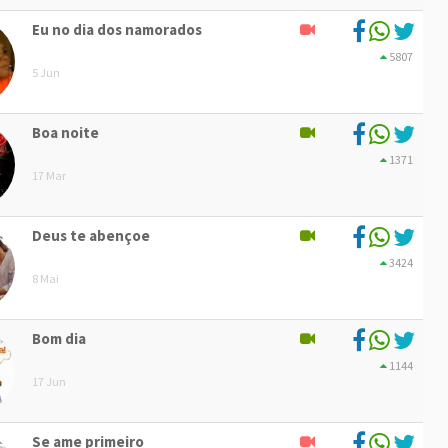
Eu no dia dos namorados
5807
5 Jun
Boa noite
1371
17 Mar
Deus te abençoe
3424
8 Mai
Bom dia
1144
17 Jun
Se ame primeiro