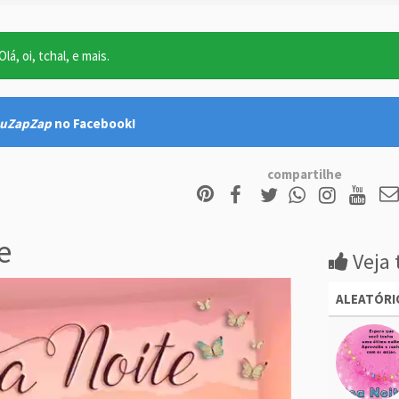
lá, oi, tchal, e mais.
uZapZap
no Facebook!
compartilhe
e
Veja 
ALEATÓRI