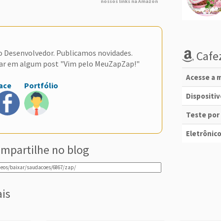
nossos links na Amazon
do Desenvolvedor. Publicamos novidades.
Cafez
ar em algum post "Vim pelo MeuZapZap!"
Acesse a m
ace
Portfólio
Dispositi
Teste por
Eletrônico
mpartilhe no blog
ais