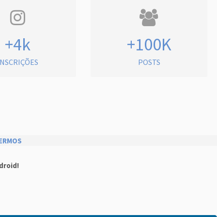
+4k
+100K
INSCRIÇÕES
POSTS
ERMOS
droid!