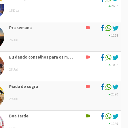
2697
15 Dez
Pra semana
1158
26 Jul
Eu dando conselhos para os m. . .
1097
28 Jul
Piada de sogra
2390
29 Jul
Boa tarde
1149