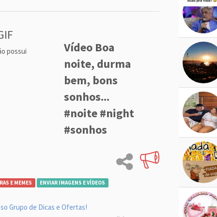
GIF
Vídeo Boa
ão possui
noite, durma
bem, bons
sonhos...
#noite #night
#sonhos
RAS E MEMES
ENVIAR IMAGENS E VÍDEOS
so Grupo de Dicas e Ofertas!