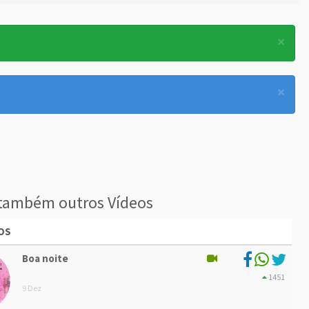
×
×
também outros Vídeos
OS
Boa noite
1451
9 Dez