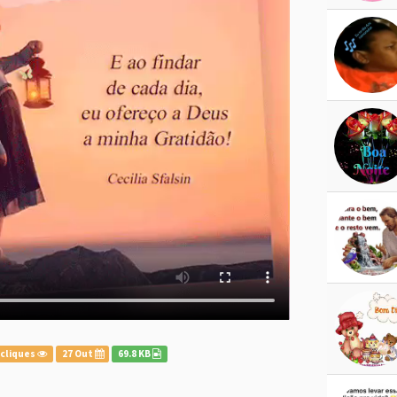
 cliques
27 Out
69.8 KB