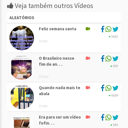
Veja também outros Vídeos
ALEATÓRIOS
Feliz semana santa
5063
10 Abr
O Brasileiro nesse
fim de an. . .
993
31 Dez
Quando nada mais te
abala
6609
25 Abr
Era para ser um vídeo
fofin. . .
945