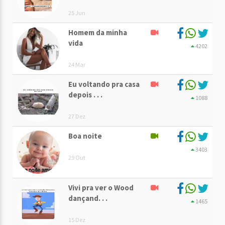
25 Jun
Homem da minha
vida
4202
24 Mar
Eu voltando pra casa
depois . . .
1088
27 Dez
Boa noite
3403
29 Out
Vivi pra ver o Wood
dançand. . .
1465
15 Dez