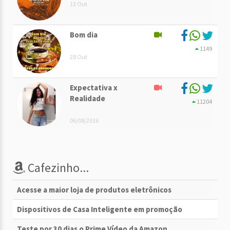
13 Out
Bom dia
1149
28 Out
Expectativa x
Realidade
11204
06/08/2016
Cafezinho...
Acesse a maior loja de produtos eletrônicos
Dispositivos de Casa Inteligente em promoção
Teste por 30 dias o Prime Vídeo da Amazon