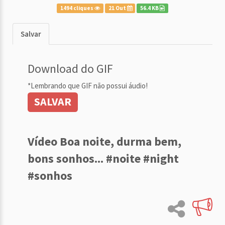
1494 cliques
21 Out
56.4 KB
Salvar
Download do GIF
*Lembrando que GIF não possui áudio!
SALVAR
Vídeo Boa noite, durma bem,
bons sonhos... #noite #night
#sonhos