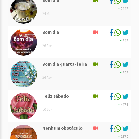
Bom dia
2442
24 Mar
Bom dia
842
26 Abr
Bom dia quarta-feira
898
26 Abr
Feliz sábado
4476
10 Jun
Nenhum obstáculo
1379