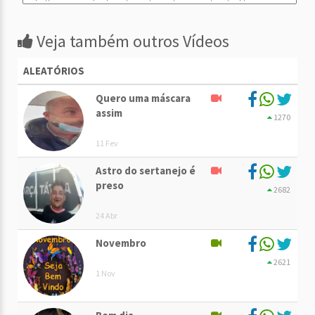
Veja também outros Vídeos
ALEATÓRIOS
Quero uma máscara
assim
1270
11 Fev
Astro do sertanejo é
preso
2682
24 Abr
Novembro
2621
1 Nov