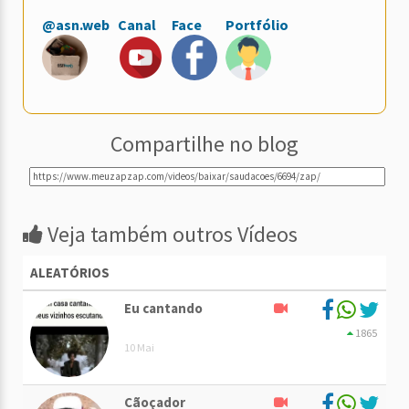
@asn.web
Canal
Face
Portfólio
Compartilhe no blog
Veja também outros Vídeos
ALEATÓRIOS
Eu cantando
1865
10 Mai
Cãoçador