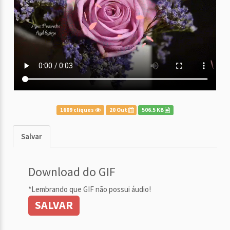
1609 cliques
20 Out
506.5 KB
Salvar
Download do GIF
*Lembrando que GIF não possui áudio!
SALVAR