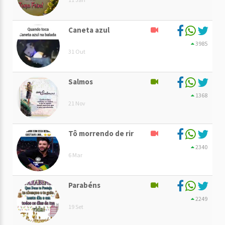
Caneta azul
3985
31 Out
Salmos
1368
21 Nov
Tô morrendo de rir
2340
6 Mar
Parabéns
2249
19 Set