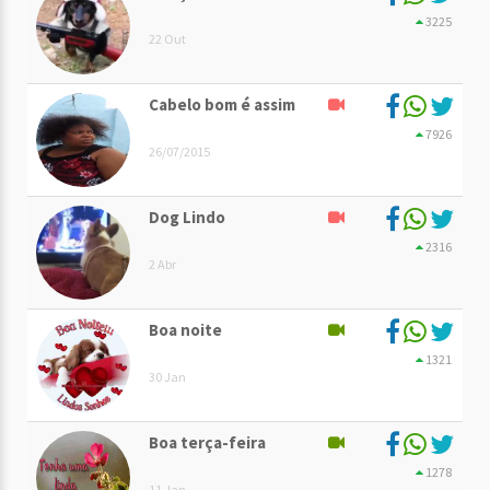
3225
22 Out
Cabelo bom é assim
7926
26/07/2015
Dog Lindo
2316
2 Abr
Boa noite
1321
30 Jan
Boa terça-feira
1278
11 Jan