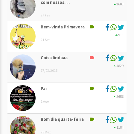
com nossos. . .
2603
27 Fev
Bem-vinda Primavera
913
21 Set
Coisa lindaaa
4829
17/03/2016
Pai
2656
1 Ago
Bom dia quarta-feira
1184
28 Dez