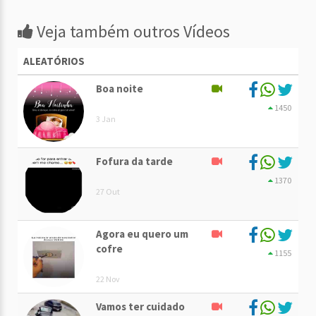
Veja também outros Vídeos
ALEATÓRIOS
Boa noite
1450
3 Jan
Fofura da tarde
1370
27 Out
Agora eu quero um
cofre
1155
22 Nov
Vamos ter cuidado