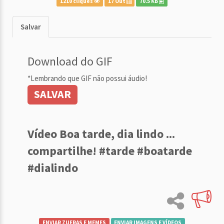
1210 cliques
17 Out
70.5 KB
Salvar
Download do GIF
*Lembrando que GIF não possui áudio!
SALVAR
Vídeo Boa tarde, dia lindo ...
compartilhe! #tarde #boatarde
#dialindo
ENVIAR ZUERAS E MEMES
ENVIAR IMAGENS E VÍDEOS