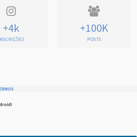
+4k
+100K
INSCRIÇÕES
POSTS
ERMOS
droid!