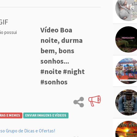
GIF
Vídeo Boa
ão possui
noite, durma
bem, bons
sonhos...
#noite #night
#sonhos
RAS E MEMES
ENVIAR IMAGENS E VÍDEOS
so Grupo de Dicas e Ofertas!