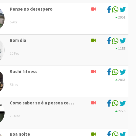
Pense no desespero
2951
5 Abr
Bom dia
1155
20 Fev
Sushi fitness
2867
5 Nov
Como saber se é a pessoa ce. . .
2226
29 Mar
Boa noite