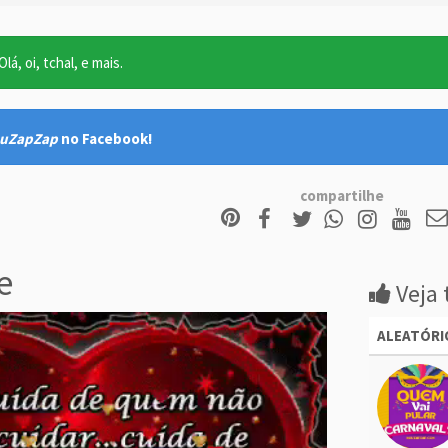
lá, oi, tchal, e mais.
uZapZap
no Facebook!
compartilhe
e
Veja 
ALEATÓRI