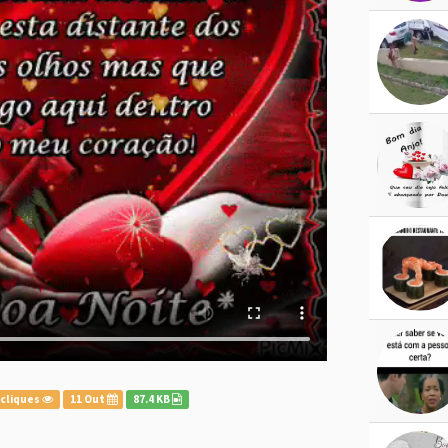
 cliques
11 Out
87.4 KB