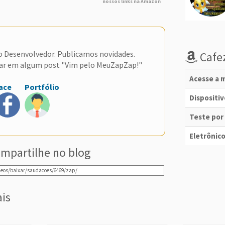
nossos links na Amazon
do Desenvolvedor. Publicamos novidades.
Cafez
ar em algum post "Vim pelo MeuZapZap!"
Acesse a m
ace
Portfólio
Dispositi
Teste por
Eletrônico
mpartilhe no blog
ais