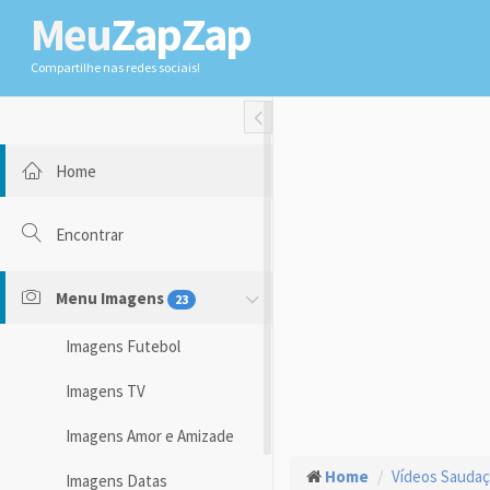
Meu
ZapZap
Compartilhe nas redes sociais!
Toggle Fullwidth
Home
Encontrar
Menu Imagens
23
Imagens Futebol
Imagens TV
Imagens Amor e Amizade
Home
Vídeos Sauda
Imagens Datas