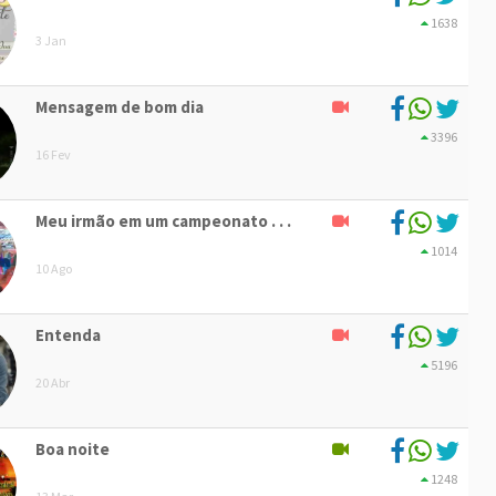
1638
3 Jan
Mensagem de bom dia
3396
16 Fev
Meu irmão em um campeonato . . .
1014
10 Ago
Entenda
5196
20 Abr
Boa noite
1248