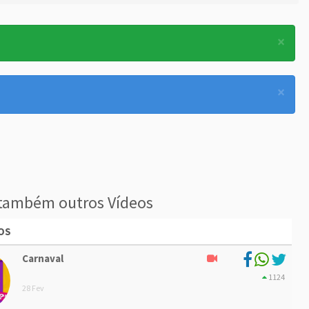
×
×
também outros Vídeos
OS
Carnaval
1124
28 Fev