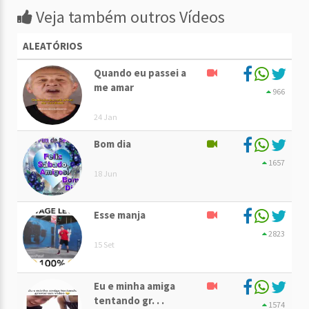
Veja também outros Vídeos
ALEATÓRIOS
Quando eu passei a
me amar
966
24 Jan
Bom dia
1657
18 Jun
Esse manja
2823
15 Set
Eu e minha amiga
tentando gr. . .
1574