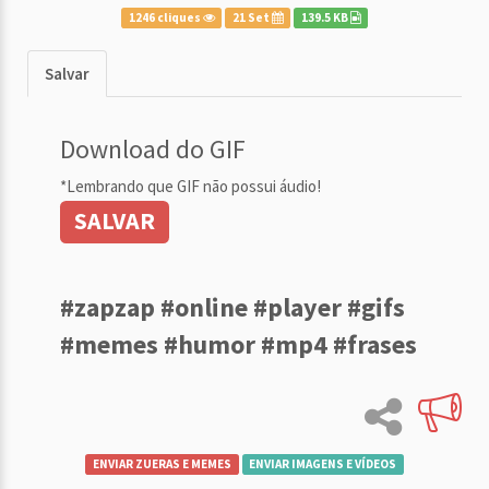
1246 cliques
21 Set
139.5 KB
Salvar
Download do GIF
*Lembrando que GIF não possui áudio!
SALVAR
#zapzap #online #player #gifs
#memes #humor #mp4 #frases
ENVIAR ZUERAS E MEMES
ENVIAR IMAGENS E VÍDEOS