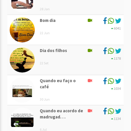
28 Jan
Bom dia
6041
22 Jun
Dia dos filhos
1178
22 Set
Quando eu faço o
café
1034
30 Jun
Quando eu acordo de
madrugad. . .
1134
6 Jul