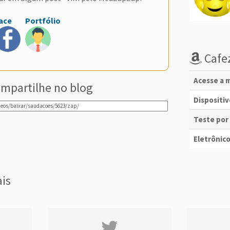
ace
Portfólio
Cafez
Acesse a m
mpartilhe no blog
Dispositi
Teste por
Eletrônico
ais