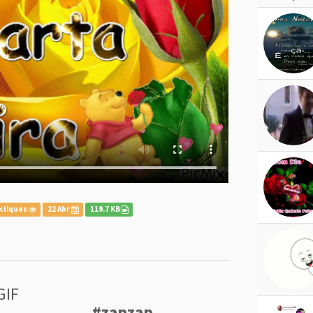
cliques
22 Abr
119.7 KB
GIF
#zapzap