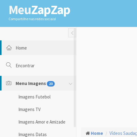
Meu
ZapZap
Compartilhe nas redes sociais!
Toggle Fullwidth
Home
Encontrar
Menu Imagens
23
Imagens Futebol
Imagens TV
Imagens Amor e Amizade
Home
Vídeos Sauda
Imagens Datas