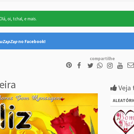
lá, oi, tchal, e mais.
uZapZap
no Facebook!
compartilhe
eira
Veja 
ALEATÓRI