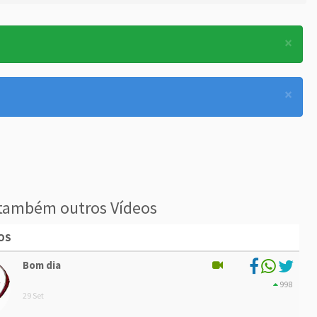
×
×
também outros Vídeos
OS
Bom dia
998
29 Set