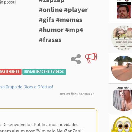
ão possui
#online #player
#gifs #memes
#humor #mp4
#frases
RAS E MEMES
ENVIAR IMAGENS E VÍDEOS
so Grupo de Dicas e Ofertas!
nossos links na Amazon
do Desenvolvedor. Publicamos novidades.
ar em algum post "Vim pelo MeuZapZap!"