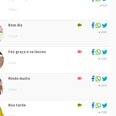
928
15 Mar
Bom dia
1065
25 Out
Fez graça e se lascou
2993
30 Set
Rindo muito
1910
26 Mai
Boa tarde
2986