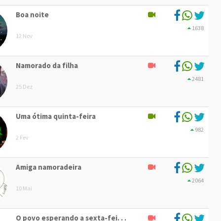
Boa noite
1638
12 Nov
Namorado da filha
2481
25 Dez
Uma ótima quinta-feira
982
2 Fev
Amiga namoradeira
2064
10 Mai
O povo esperando a sexta-fei. . .