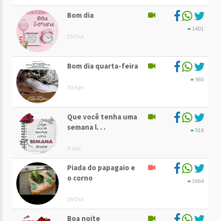
Bom dia
1401
25 Out
Bom dia quarta-feira
960
30 Ago
Que você tenha uma
semana l. . .
918
9 Jan
Piada do papagaio e
o corno
3664
28 Out
Boa noite