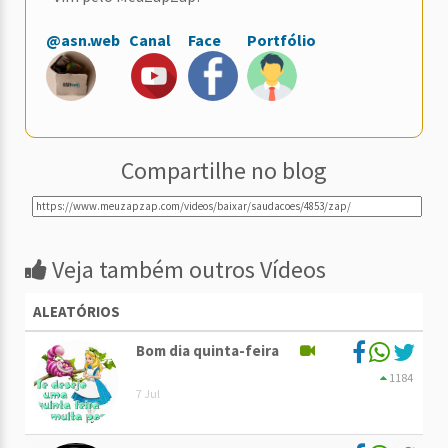
@asn.web
Canal
Face
Portfólio
Compartilhe no blog
Veja também outros Vídeos
ALEATÓRIOS
Bom dia quinta-feira
1184
7 Jul