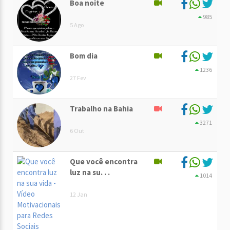
Boa noite
985
5 Ago
Bom dia
1236
27 Fev
Trabalho na Bahia
3271
6 Out
Que você encontra
luz na su. . .
1014
12 Jan