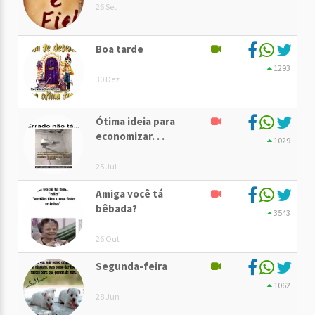
26 Set
Boa tarde
1293
30 Dez
Ótima ideia para
economizar. . .
1029
25 Jul
Amiga você tá
bêbada?
3543
26 Out
Segunda-feira
1062
28 Jun