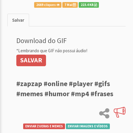
2669 cliques
7 Mai
223.4 KB
Salvar
Download do GIF
*Lembrando que GIF não possui áudio!
SALVAR
#zapzap #online #player #gifs
#memes #humor #mp4 #frases
ENVIAR ZUERAS E MEMES
ENVIAR IMAGENS E VÍDEOS