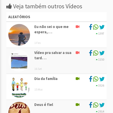
Veja também outros Vídeos
ALEATÓRIOS
Eu não sei o que me
espera,. . .
1397
1 Fev
Vídeo pra salvar a sua
tard. . .
1150
16 Set
Dia da família
3326
15 Mai
Deus é fiel
2914