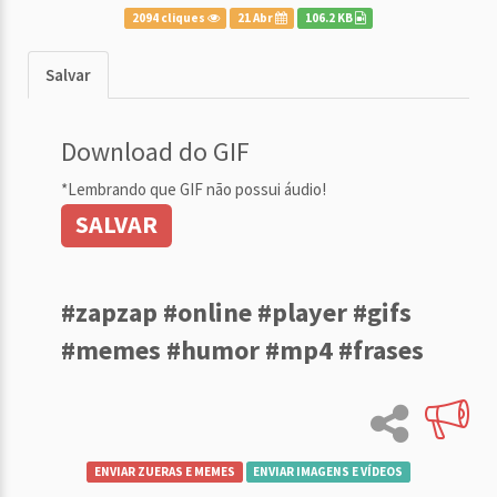
2094 cliques
21 Abr
106.2 KB
Salvar
Download do GIF
*Lembrando que GIF não possui áudio!
SALVAR
#zapzap #online #player #gifs
#memes #humor #mp4 #frases
ENVIAR ZUERAS E MEMES
ENVIAR IMAGENS E VÍDEOS