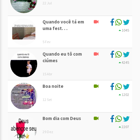
22 Jul
Quando você tá em
uma fest. . .
1045
5 Fev
Quando eu tô com
ciúmes
4245
15 Abr
Boa noite
1202
12 Set
Bom dia com Deus
2207
29 Dez