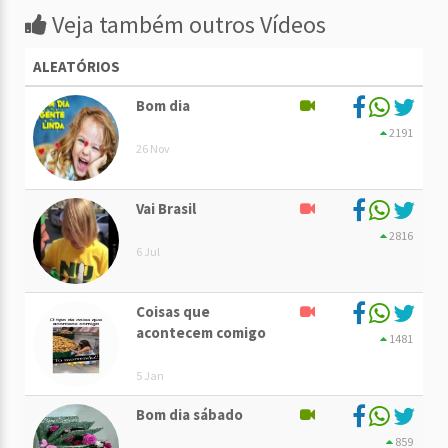
Veja também outros Vídeos
ALEATÓRIOS
Bom dia
2191
26 Nov
Vai Brasil
2816
6 Jul
Coisas que
acontecem comigo
1481
5 Jan
Bom dia sábado
859