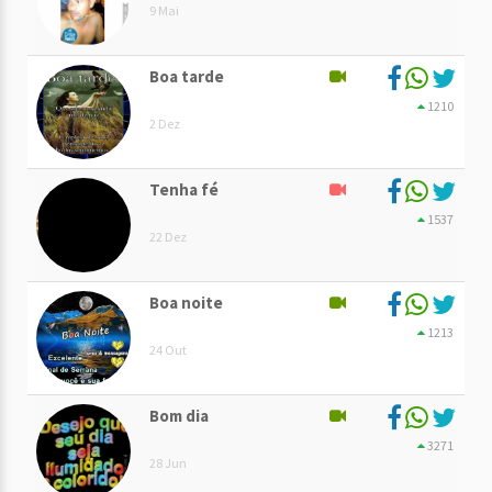
9 Mai
Boa tarde
1210
2 Dez
Tenha fé
1537
22 Dez
Boa noite
1213
24 Out
Bom dia
3271
28 Jun