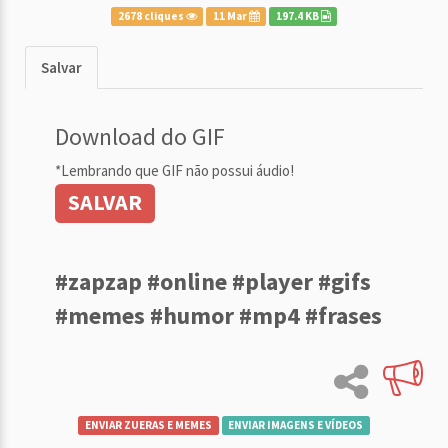
2678 cliques
11 Mar
197.4 KB
Salvar
Download do GIF
*Lembrando que GIF não possui áudio!
SALVAR
#zapzap #online #player #gifs
#memes #humor #mp4 #frases
ENVIAR ZUERAS E MEMES
ENVIAR IMAGENS E VÍDEOS