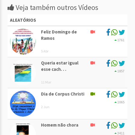
Veja também outros Vídeos
ALEATÓRIOS
Feliz Domingo de
Ramos
1761
5 Abr
Queria estar igual
esse cach. . .
1857
11 Mar
Dia de Corpus Christi
1065
2 Jun
Homem não chora
3411