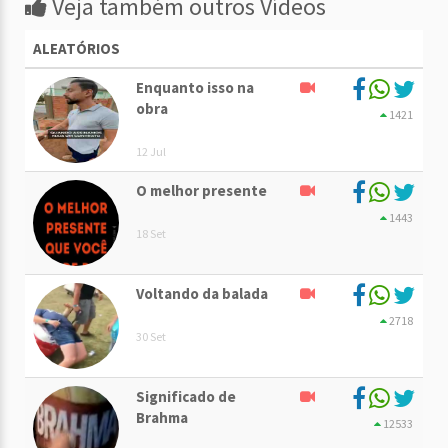
Veja também outros Vídeos
ALEATÓRIOS
Enquanto isso na
obra
1421
12 Jul
O melhor presente
1443
18 Set
Voltando da balada
2718
30 Set
Significado de
Brahma
12533