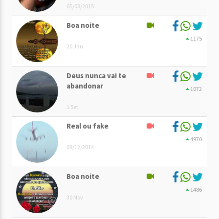
05/03/2015
Boa noite
1175
20 Jan
Deus nunca vai te
abandonar
1072
1 Set
Real ou fake
4970
09/12/2014
Boa noite
1486
30 Nov