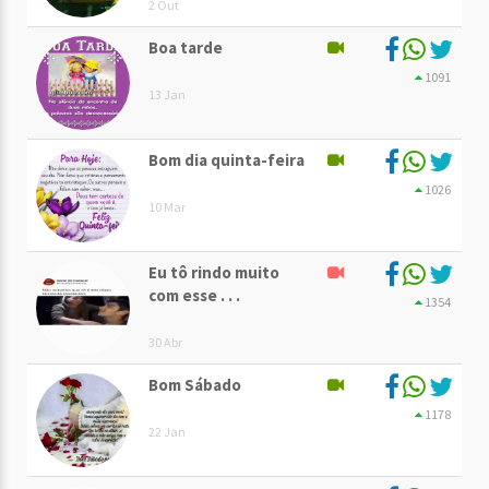
2 Out
Boa tarde
1091
13 Jan
Bom dia quinta-feira
1026
10 Mar
Eu tô rindo muito
com esse . . .
1354
30 Abr
Bom Sábado
1178
22 Jan