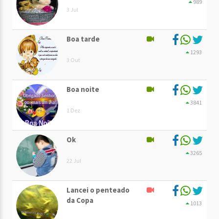
989
3 Jul
Boa tarde
1293
3 Out
Boa noite
3841
1 Dez
Ok
3265
22 Jul
Lancei o penteado
da Copa
1013