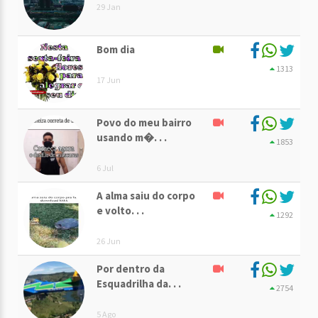
29 Jan
Bom dia
1313
17 Jun
Povo do meu bairro
usando m�. . .
1853
6 Jul
A alma saiu do corpo
e volto. . .
1292
26 Jun
Por dentro da
Esquadrilha da. . .
2754
5 Ago