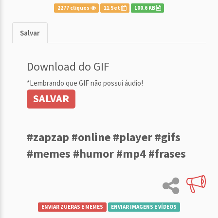
2277 cliques
11 Set
100.6 KB
Salvar
Download do GIF
*Lembrando que GIF não possui áudio!
SALVAR
#zapzap #online #player #gifs
#memes #humor #mp4 #frases
ENVIAR ZUERAS E MEMES
ENVIAR IMAGENS E VÍDEOS