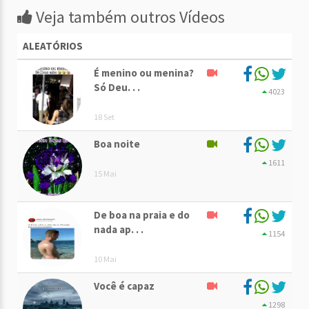
Veja também outros Vídeos
ALEATÓRIOS
É menino ou menina?
Só Deu. . .
4023
18 Set
Boa noite
1611
15 Mai
De boa na praia e do
nada ap. . .
1154
10 Mai
Você é capaz
1298