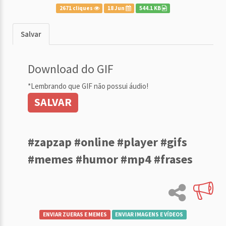
2671 cliques
18 Jun
544.1 KB
Salvar
Download do GIF
*Lembrando que GIF não possui áudio!
SALVAR
#zapzap #online #player #gifs
#memes #humor #mp4 #frases
ENVIAR ZUERAS E MEMES
ENVIAR IMAGENS E VÍDEOS