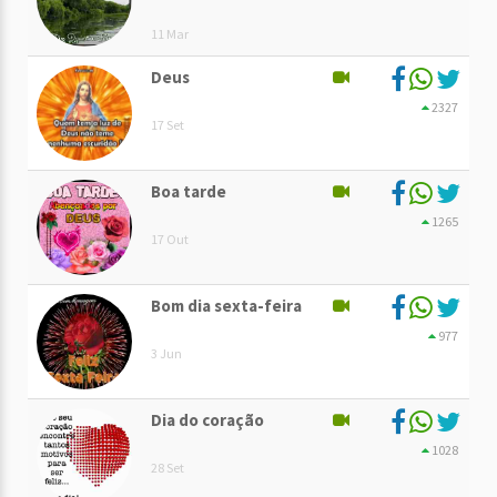
11 Mar
Deus
2327
17 Set
Boa tarde
1265
17 Out
Bom dia sexta-feira
977
3 Jun
Dia do coração
1028
28 Set