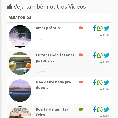
Veja também outros Vídeos
ALEATÓRIOS
Amor próprio
1208
4 Jan
Eu tentando fazer as
pazes c. . .
1149
25 Nov
Não deixe nada pra
depois
1136
5 Fev
Boa tarde quinta-
feira
1099