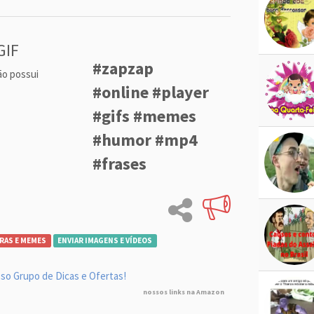
GIF
#zapzap
ão possui
#online #player
#gifs #memes
#humor #mp4
#frases
RAS E MEMES
ENVIAR IMAGENS E VÍDEOS
so Grupo de Dicas e Ofertas!
nossos links na Amazon