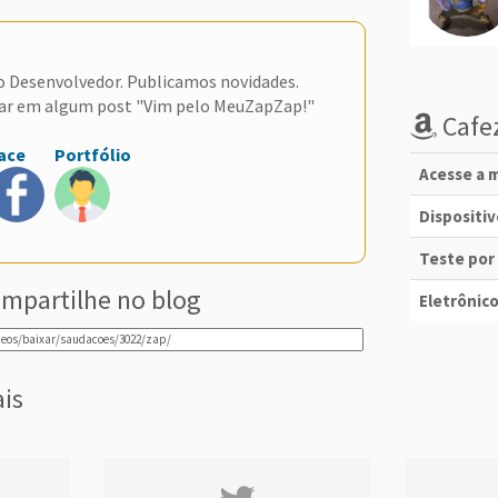
do Desenvolvedor. Publicamos novidades.
ar em algum post "Vim pelo MeuZapZap!"
Cafez
ace
Portfólio
Acesse a m
Dispositi
Teste por
mpartilhe no blog
Eletrônico
ais