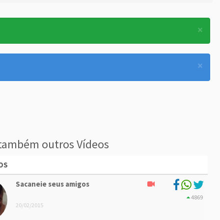
×
×
também outros Vídeos
OS
Sacaneie seus amigos
4869
20/02/2015