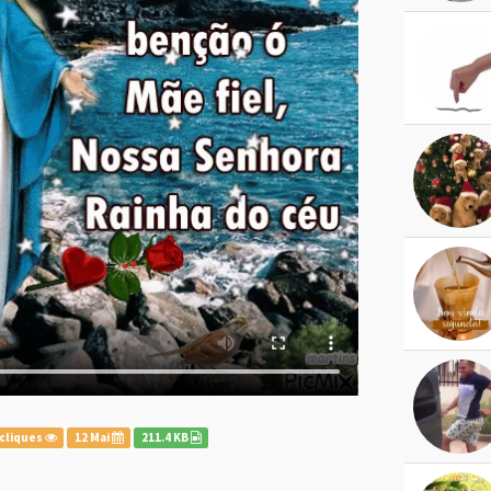
cliques
12 Mai
211.4 KB