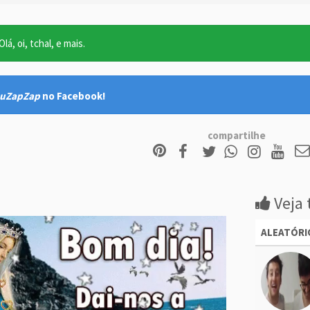
lá, oi, tchal, e mais.
uZapZap
no Facebook!
compartilhe
Veja 
ALEATÓRI