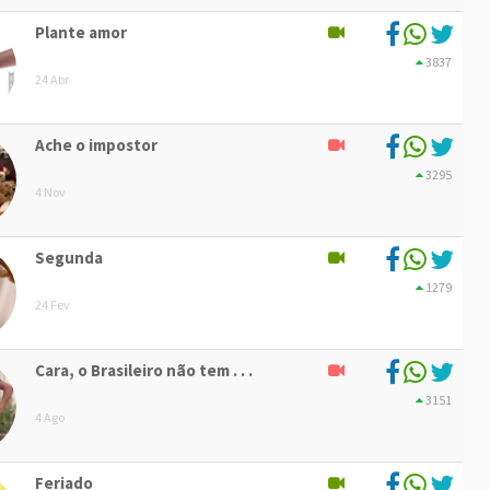
Plante amor
3837
24 Abr
Ache o impostor
3295
4 Nov
Segunda
1279
24 Fev
Cara, o Brasileiro não tem . . .
3151
4 Ago
Feriado