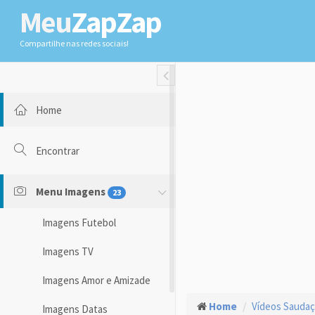
Meu
ZapZap
Compartilhe nas redes sociais!
Toggle Fullwidth
Home
Encontrar
Menu Imagens
23
Imagens Futebol
Imagens TV
Imagens Amor e Amizade
Home
Vídeos Sauda
Imagens Datas