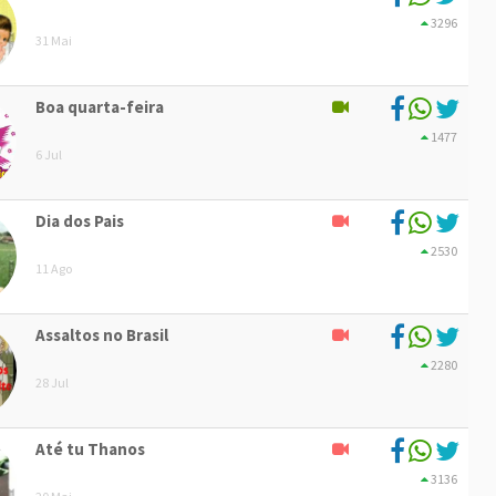
3296
31 Mai
Boa quarta-feira
1477
6 Jul
Dia dos Pais
2530
11 Ago
Assaltos no Brasil
2280
28 Jul
Até tu Thanos
3136