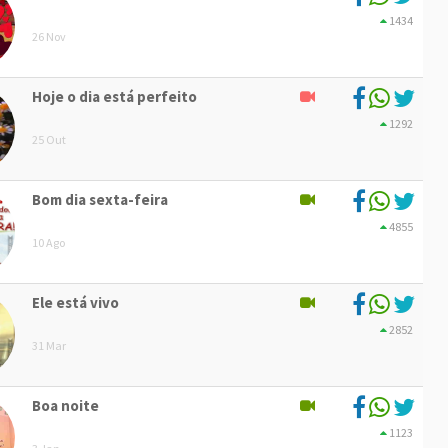
1434
26 Nov
Hoje o dia está perfeito
1292
25 Out
Bom dia sexta-feira
4855
10 Ago
Ele está vivo
2852
31 Mar
Boa noite
1123