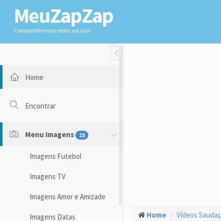
Meu
ZapZap
Compartilhe nas redes sociais!
Toggle Fullwidth
Home
Encontrar
Menu Imagens
23
Imagens Futebol
Imagens TV
Imagens Amor e Amizade
Home
Vídeos Sauda
Imagens Datas