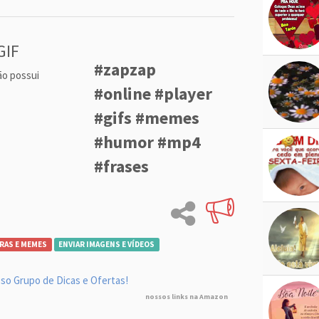
GIF
#zapzap
ão possui
#online #player
#gifs #memes
#humor #mp4
#frases
RAS E MEMES
ENVIAR IMAGENS E VÍDEOS
so Grupo de Dicas e Ofertas!
nossos links na Amazon