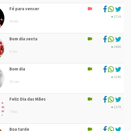
Fé para vencer
1719
30 Abr
Bom dia sexta
2400
4 Jan
Bom dia
1246
26 Jan
Feliz Dia das Mães
1179
7 Mai
Boa tarde