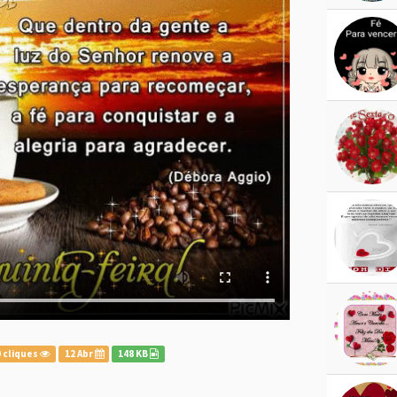
 cliques
12 Abr
148 KB