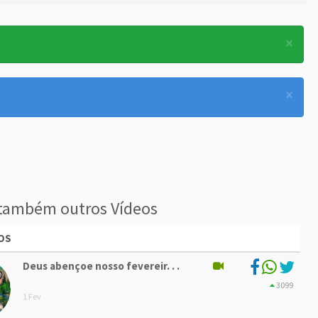
×
×
também outros Vídeos
OS
Deus abençoe nosso fevereir. . .
3099
1 Fev