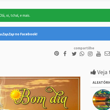
lá, oi, tchal, e mais.
uZapZap
no Facebook!
compartilhe
Veja 
ALEATÓRI