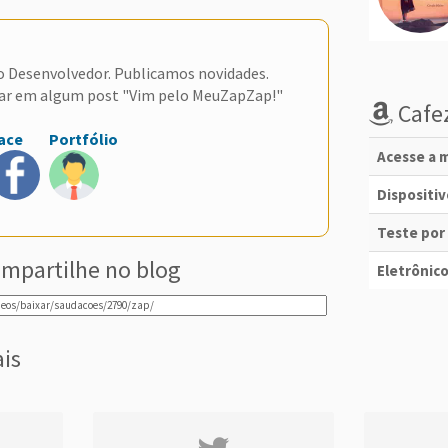
do Desenvolvedor. Publicamos novidades.
ar em algum post "Vim pelo MeuZapZap!"
Cafez
ace
Portfólio
Acesse a m
Dispositi
Teste por
mpartilhe no blog
Eletrônico
ais