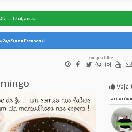
lá, oi, tchal, e mais.
uZapZap
no Facebook!
compartilhe
omingo
Veja 
ALEATÓRI