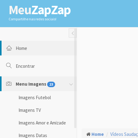
Meu
ZapZap
Compartilhe nas redes sociais!
Toggle Fullwidth
Home
Encontrar
Menu Imagens
23
Imagens Futebol
Imagens TV
Imagens Amor e Amizade
Home
Vídeos Sauda
Imagens Datas