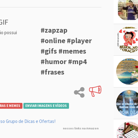
GIF
#zapzap
ão possui
#online #player
#gifs #memes
#humor #mp4
#frases
RAS E MEMES
ENVIAR IMAGENS E VÍDEOS
so Grupo de Dicas e Ofertas!
nossos links na Amazon