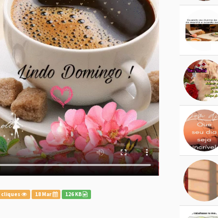
 cliques
18 Mar
126 KB