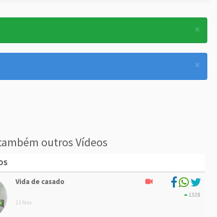
×
×
também outros Vídeos
OS
Vida de casado
1328
21 Nov