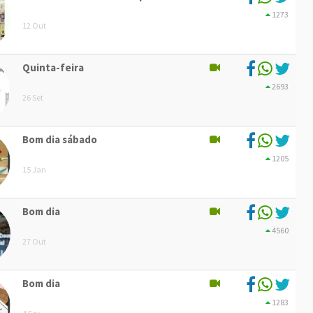
1273
12 Out
Quinta-feira
2693
26 Set
Bom dia sábado
1205
15 Jan
Bom dia
4560
27 Out
Bom dia
1283