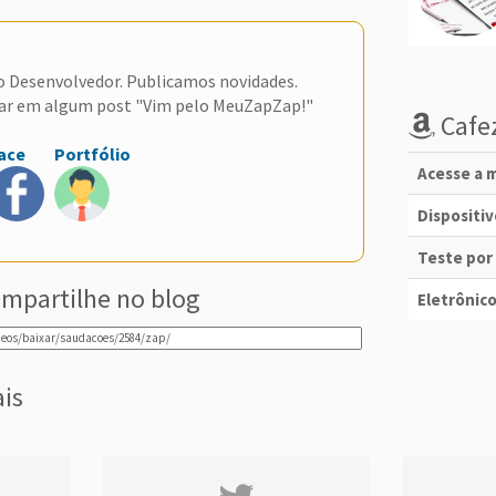
do Desenvolvedor. Publicamos novidades.
ar em algum post "Vim pelo MeuZapZap!"
Cafez
ace
Portfólio
Acesse a m
Dispositi
Teste por
mpartilhe no blog
Eletrônico
ais