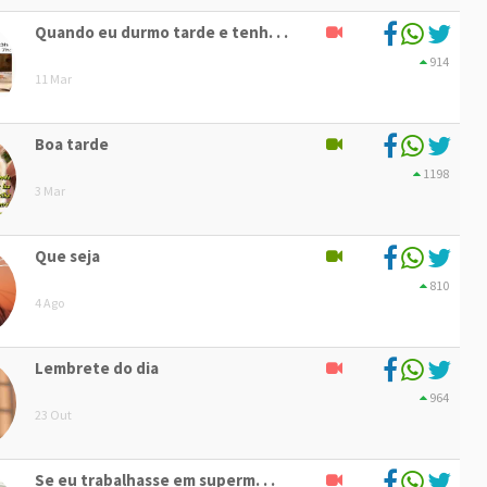
Quando eu durmo tarde e tenh. . .
914
11 Mar
Boa tarde
1198
3 Mar
Que seja
810
4 Ago
Lembrete do dia
964
23 Out
Se eu trabalhasse em superm. . .