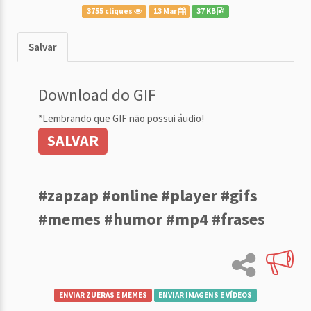
3755 cliques
13 Mar
37 KB
Salvar
Download do GIF
*Lembrando que GIF não possui áudio!
SALVAR
#zapzap #online #player #gifs
#memes #humor #mp4 #frases
ENVIAR ZUERAS E MEMES
ENVIAR IMAGENS E VÍDEOS