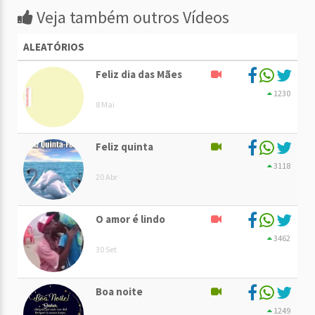
Veja também outros Vídeos
ALEATÓRIOS
Feliz dia das Mães
1230
8 Mai
Feliz quinta
3118
20 Abr
O amor é lindo
3462
30 Set
Boa noite
1249