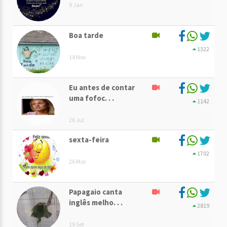
9 Jan
Boa tarde
1322
14 Nov
Eu antes de contar
uma fofoc. . .
1142
26 Jul
sexta-feira
1702
26 Mar
Papagaio canta
inglês melho. . .
2819
19 Set