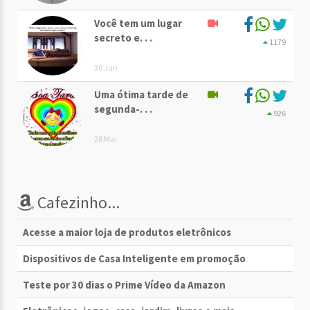
Você tem um lugar
secreto e. . .
1179
30 Jun
Uma ótima tarde de
segunda-. . .
926
28 Mar
Cafezinho...
Acesse a maior loja de produtos eletrônicos
Dispositivos de Casa Inteligente em promoção
Teste por 30 dias o Prime Vídeo da Amazon