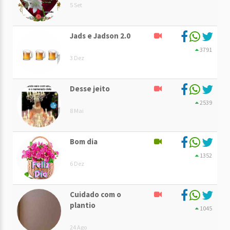
5 Set
Jads e Jadson 2.0
3791
3 Dez
Desse jeito
2539
8 Mai
Bom dia
1352
6 Dez
Cuidado com o
plantio
1045
24 Ago