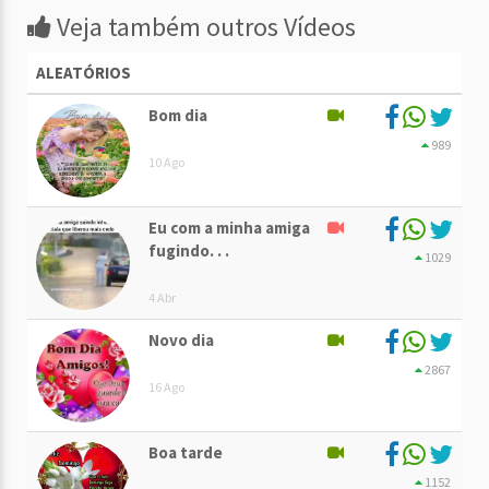
Veja também outros Vídeos
ALEATÓRIOS
Bom dia
989
10 Ago
Eu com a minha amiga
fugindo. . .
1029
4 Abr
Novo dia
2867
16 Ago
Boa tarde
1152