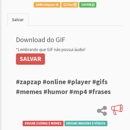
2440 cliques
11 Fev
104 KB
Salvar
Download do GIF
*Lembrando que GIF não possui áudio!
SALVAR
#zapzap #online #player #gifs
#memes #humor #mp4 #frases
ENVIAR ZUERAS E MEMES
ENVIAR IMAGENS E VÍDEOS