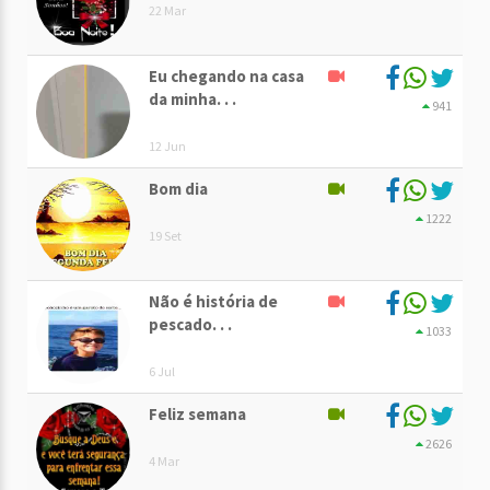
22 Mar
Eu chegando na casa
da minha. . .
941
12 Jun
Bom dia
1222
19 Set
Não é história de
pescado. . .
1033
6 Jul
Feliz semana
2626
4 Mar