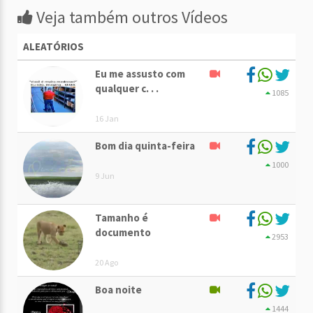
Veja também outros Vídeos
ALEATÓRIOS
Eu me assusto com
qualquer c. . .
1085
16 Jan
Bom dia quinta-feira
1000
9 Jun
Tamanho é
documento
2953
20 Ago
Boa noite
1444