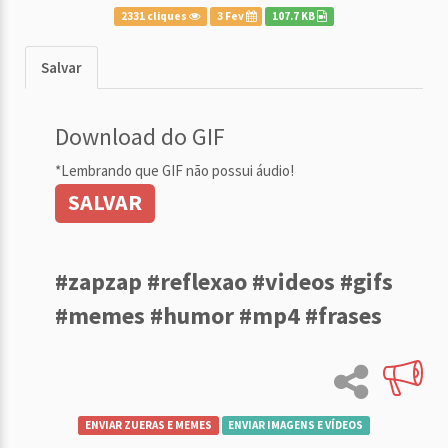
2331 cliques
3 Fev
107.7 KB
Salvar
Download do GIF
*Lembrando que GIF não possui áudio!
SALVAR
#zapzap #reflexao #videos #gifs
#memes #humor #mp4 #frases
ENVIAR ZUERAS E MEMES
ENVIAR IMAGENS E VÍDEOS