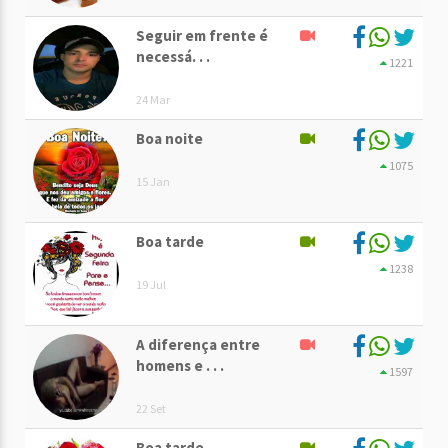
Seguir em frente é
necessá. . .
1221
24 Mar
Boa noite
1075
15 Jan
Boa tarde
1238
19 Jul
A diferença entre
homens e . . .
1597
22 Set
Boa tarde