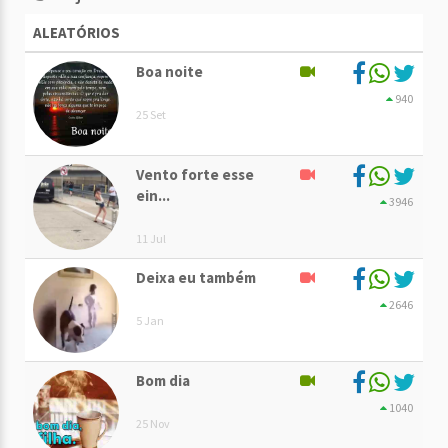
ALEATÓRIOS
Boa noite
940
25 Set
Vento forte esse
ein...
3946
11 Jul
Deixa eu também
2646
5 Jan
Bom dia
1040
25 Nov