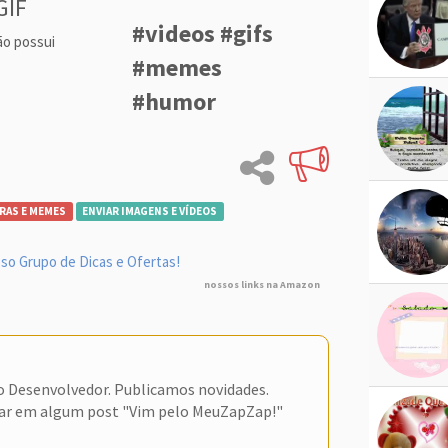
GIF
#videos #gifs
ão possui
#memes
#humor
RAS E MEMES
ENVIAR IMAGENS E VÍDEOS
so Grupo de Dicas e Ofertas!
nossos links na Amazon
do Desenvolvedor. Publicamos novidades.
ar em algum post "Vim pelo MeuZapZap!"