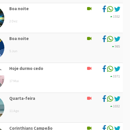
Boa noite
1552
2 Dez
Boa noite
985
5 Jun
Hoje durmo cedo
3371
17 Mai
Quarta-feira
1032
11 Ago
Corinthians Campeão