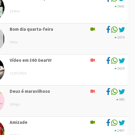
3643
15 Nov
Bom dia quarta-feira
1074
4 Mai
Vídeo em 360 GearVr
3629
21/07/2015
Deus é maravilhoso
985
28 Ago
Amizade
2467