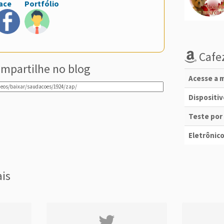
ace
Portfólio
Cafez
mpartilhe no blog
Acesse a m
Dispositi
Teste por
Eletrônico
ais