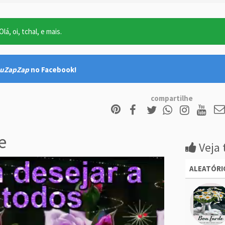
lá, oi, tchal, e mais.
uZapZap
no Facebook!
compartilhe
e
Veja 
ALEATÓRI