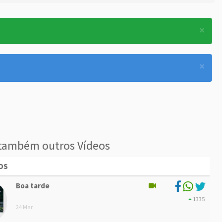
×
×
também outros Vídeos
OS
Boa tarde
1335
24 Mar