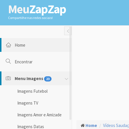
Meu
ZapZap
Compartilhe nas redes sociais!
Toggle Fullwidth
Home
Encontrar
Menu Imagens
23
Imagens Futebol
Imagens TV
Imagens Amor e Amizade
Home
Vídeos Sauda
Imagens Datas