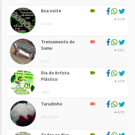
Boa noite
1128
23 Jun
Treinamento do
Samu
1412
1 Out
Dia do Artista
Plástico
1338
7 Mai
Taradinho
4293
28/12/2014
Todos os dias