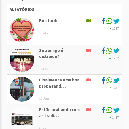
ALEATÓRIOS
Boa tarde
1267
13 Abr
Seu amigo é
distraído?
3202
15 Fev
Finalmente uma boa
propagand. . .
1237
13 Jan
Estão acabando com
as tradi. . .
1417
6 Jun