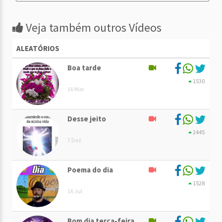
Veja também outros Vídeos
ALEATÓRIOS
Boa tarde
1530
16 Mar
Desse jeito
2445
7 Dez
Poema do dia
1528
16 Jul
Bom dia terça-feira