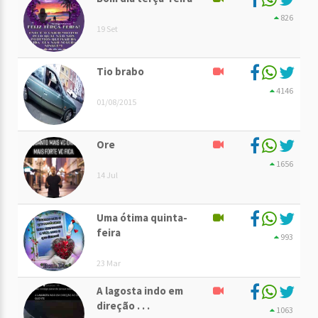
826
19 Set
Tio brabo
4146
01/08/2015
Ore
1656
14 Jul
Uma ótima quinta-
feira
993
23 Mar
A lagosta indo em
direção . . .
1063