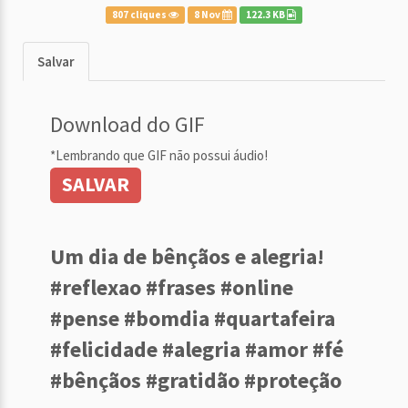
807 cliques
8 Nov
122.3 KB
Salvar
Download do GIF
*Lembrando que GIF não possui áudio!
SALVAR
Um dia de bênçãos e alegria!
#reflexao #frases #online
#pense #bomdia #quartafeira
#felicidade #alegria #amor #fé
#bênçãos #gratidão #proteção