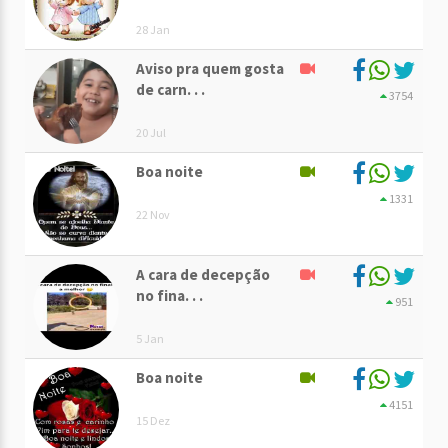
28 Jan
Aviso pra quem gosta
de carn. . .
3754
20 Jul
Boa noite
1331
22 Nov
A cara de decepção
no fina. . .
951
5 Jan
Boa noite
4151
15 Dez