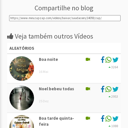
Compartilhe no blog
Veja também outros Vídeos
ALEATÓRIOS
Boa noite
3264
16 Mai
Noel bebeu todas
2953
25 Dez
Boa tarde quinta-
feira
1088