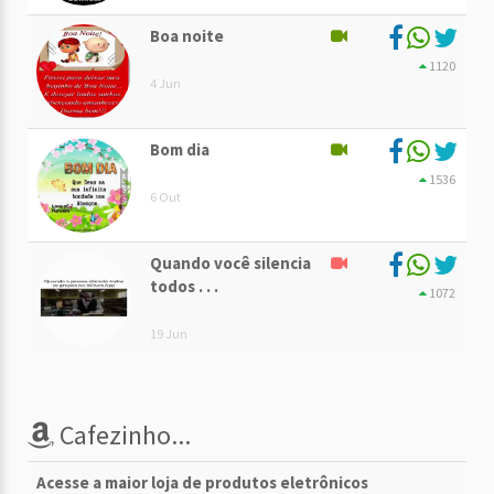
Boa noite
1120
4 Jun
Bom dia
1536
6 Out
Quando você silencia
todos . . .
1072
19 Jun
Cafezinho...
Acesse a maior loja de produtos eletrônicos