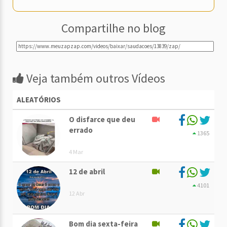
Compartilhe no blog
Veja também outros Vídeos
ALEATÓRIOS
O disfarce que deu
errado
1365
4 Mar
12 de abril
4101
12 Abr
Bom dia sexta-feira