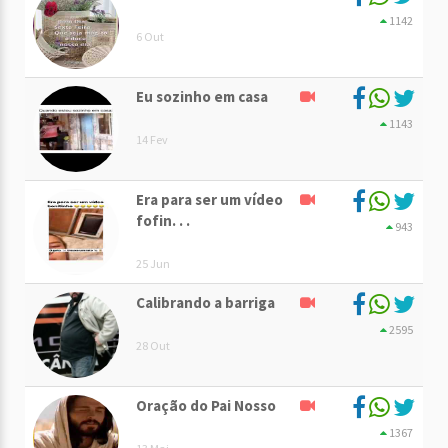
1142
6 Out
Eu sozinho em casa
1143
14 Fev
Era para ser um vídeo
fofin. . .
943
25 Jun
Calibrando a barriga
2595
28 Out
Oração do Pai Nosso
1367