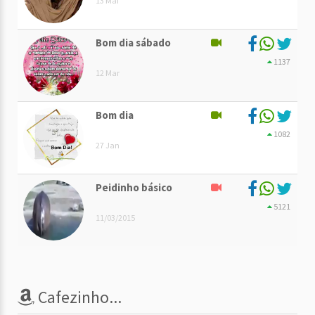
13 Mai
Bom dia sábado
1137
12 Mar
Bom dia
1082
27 Jan
Peidinho básico
5121
11/03/2015
Cafezinho...