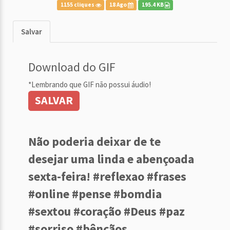
1155 cliques
18 Ago
195.4 KB
Salvar
Download do GIF
*Lembrando que GIF não possui áudio!
SALVAR
Não poderia deixar de te
desejar uma linda e abençoada
sexta-feira! #reflexao #frases
#online #pense #bomdia
#sextou #coração #Deus #paz
#sorriso #bênçãos