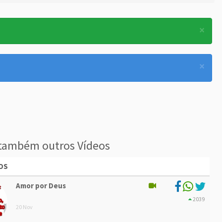
×
×
também outros Vídeos
OS
Amor por Deus
2039
20 Nov