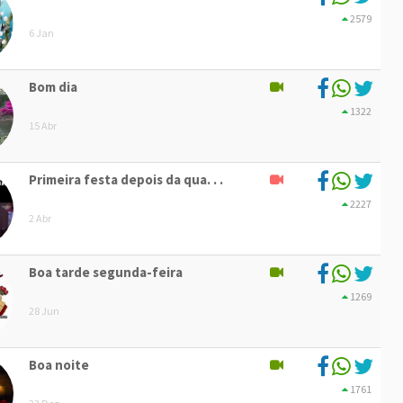
2579
6 Jan
Bom dia
1322
15 Abr
Primeira festa depois da qua. . .
2227
2 Abr
Boa tarde segunda-feira
1269
28 Jun
Boa noite
1761