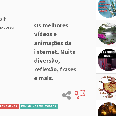
GIF
Os melhores
ão possui
vídeos e
animações da
internet. Muita
diversão,
reflexão, frases
e mais.
RAS E MEMES
ENVIAR IMAGENS E VÍDEOS