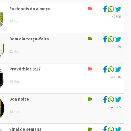
Eu depois do almoço
2606
19 Abr
Bom dia terça-feira
989
22 Nov
Provérbios 8:17
2936
25 Mar
Boa noite
1265
18 Ago
Final de semana