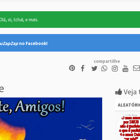
lá, oi, tchal, e mais.
uZapZap
no Facebook!
compartilhe
e
Veja 
ALEATÓRI