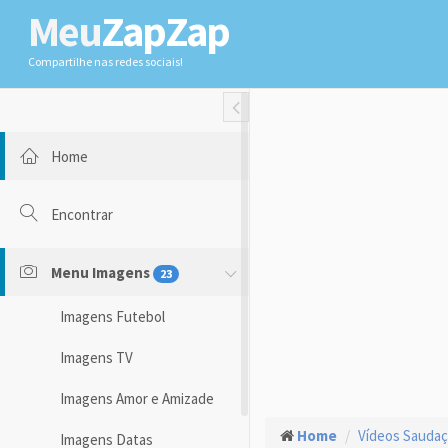
Meu
ZapZap
Compartilhe nas redes sociais!
Toggle Fullwidth
Home
Encontrar
Menu Imagens
23
Imagens Futebol
Imagens TV
Imagens Amor e Amizade
Home
Vídeos Sauda
Imagens Datas