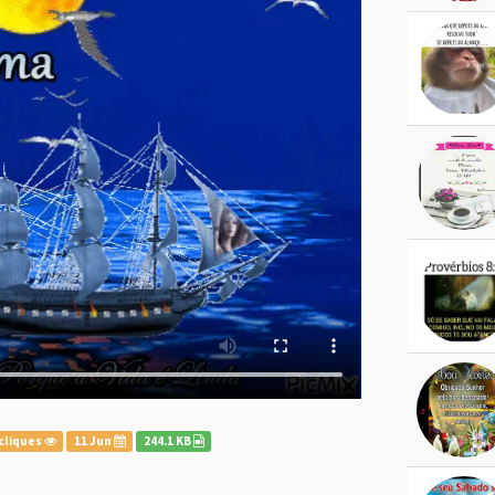
cliques
11 Jun
244.1 KB