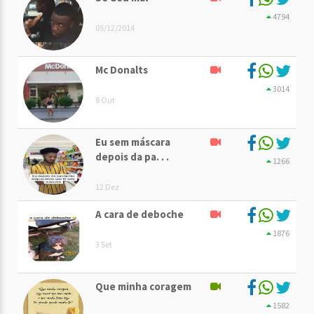
4794
05/12/2014
Mc Donalts
3014
8 Out
Eu sem máscara
depois da pa. . .
1266
12 Dez
A cara de deboche
1876
3 Set
Que minha coragem
1582