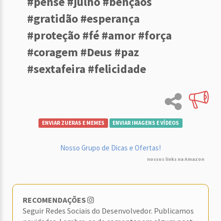
#pense #julho #bênçãos
#gratidão #esperança
#proteção #fé #amor #força
#coragem #Deus #paz
#sextafeira #felicidade
ENVIAR ZUERAS E MEMES
ENVIAR IMAGENS E VÍDEOS
Nosso Grupo de Dicas e Ofertas!
nossos links na Amazon
RECOMENDAÇÕES
Seguir Redes Sociais do Desenvolvedor. Publicamos