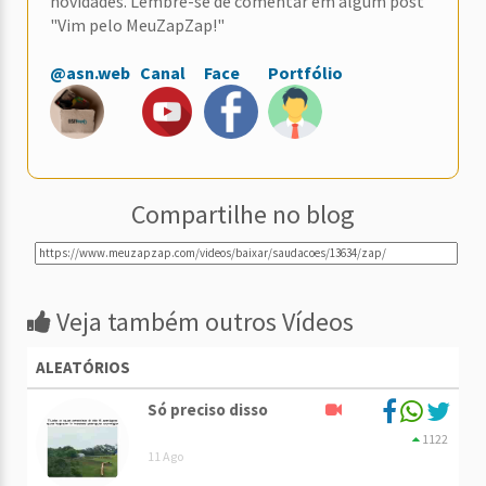
novidades. Lembre-se de comentar em algum post
"Vim pelo MeuZapZap!"
@asn.web
Canal
Face
Portfólio
Compartilhe no blog
Veja também outros Vídeos
ALEATÓRIOS
Só preciso disso
1122
11 Ago