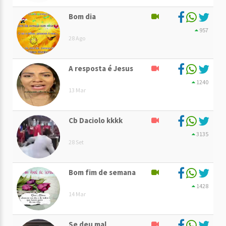
Bom dia
957
28 Ago
A resposta é Jesus
1240
13 Mar
Cb Daciolo kkkk
3135
28 Set
Bom fim de semana
1428
14 Mar
Se deu mal