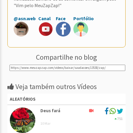
"Vim pelo MeuZapZap!"
@asn.web
Canal
Face
Portfólio
Compartilhe no blog
Veja também outros Vídeos
ALEATÓRIOS
Deus fará
751
10 Mar