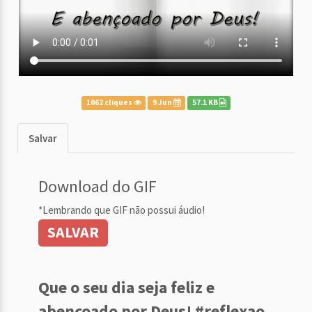
1062 cliques
9 Jun
57.1 KB
Salvar
Download do GIF
*Lembrando que GIF não possui áudio!
SALVAR
Que o seu dia seja feliz e
abençoado por Deus! #reflexao