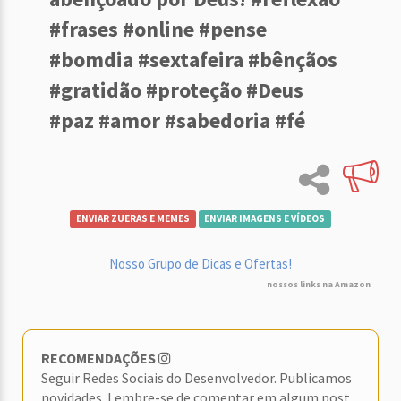
#frases #online #pense
#bomdia #sextafeira #bênçãos
#gratidão #proteção #Deus
#paz #amor #sabedoria #fé
ENVIAR ZUERAS E MEMES
ENVIAR IMAGENS E VÍDEOS
Nosso Grupo de Dicas e Ofertas!
nossos links na Amazon
RECOMENDAÇÕES
Seguir Redes Sociais do Desenvolvedor. Publicamos
novidades. Lembre-se de comentar em algum post