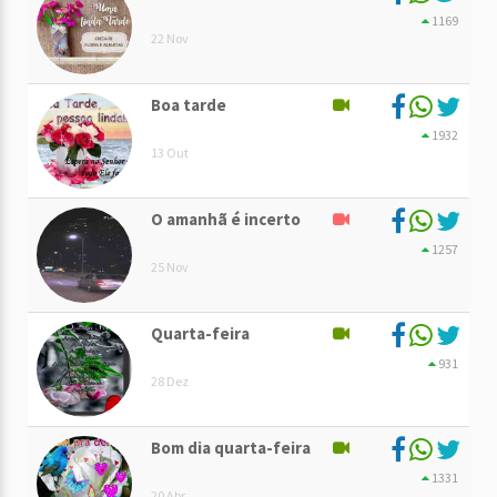
1169
22 Nov
Boa tarde
1932
13 Out
O amanhã é incerto
1257
25 Nov
Quarta-feira
931
28 Dez
Bom dia quarta-feira
1331
20 Abr