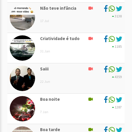
Não teve infância
3138
17 Jul
Criatividade é tudo
1185
31 Jan
Saiii
4359
22 Jun
Boa noite
1287
7 Jan
Boa tarde