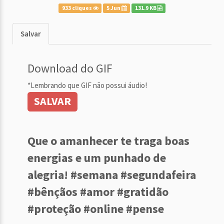
933 cliques
5 Jun
131.9 KB
Salvar
Download do GIF
*Lembrando que GIF não possui áudio!
SALVAR
Que o amanhecer te traga boas
energias e um punhado de
alegria! #semana #segundafeira
#bênçãos #amor #gratidão
#proteção #online #pense