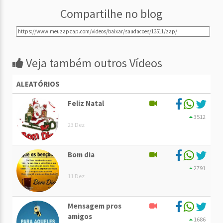
Compartilhe no blog
Veja também outros Vídeos
ALEATÓRIOS
Feliz Natal
3512
23 Dez
Bom dia
2791
11 Dez
Mensagem pros
amigos
1686