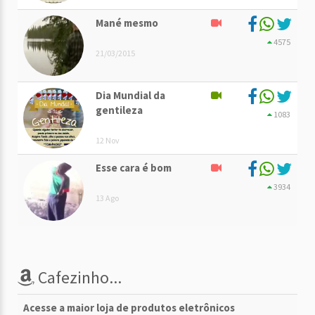
Mané mesmo
4575
21/03/2015
Dia Mundial da
gentileza
1083
12 Nov
Esse cara é bom
3934
13 Ago
Cafezinho...
Acesse a maior loja de produtos eletrônicos