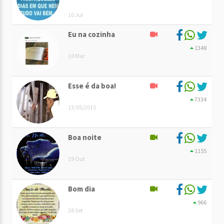
10 Jul
Eu na cozinha
1348
10 Mar
Esse é da boa!
7334
13/05/2015
Boa noite
1155
19 Out
Bom dia
966
28 Set