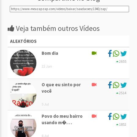
Veja também outros Vídeos
ALEATÓRIOS
Bom dia
2655
22 Jan
O que eu sinto por
você
2514
5 Jul
Povo do meu bairro
usando m�. . .
1852
6 Jul