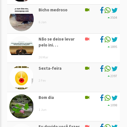
Bicho medroso
3504
6 Jan
Não se deixe levar
pelo ini. . .
1895
26 Mar
Sexta-feira
2397
2 Fev
Bom dia
1098
1 Jun
Eu duvido você fazer