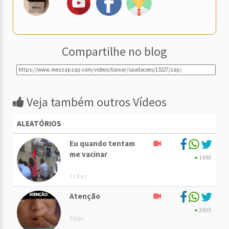
Compartilhe no blog
Veja também outros Vídeos
ALEATÓRIOS
Eu quando tentam
me vacinar
1490
11 Dez
Atenção
2935
9 Ago