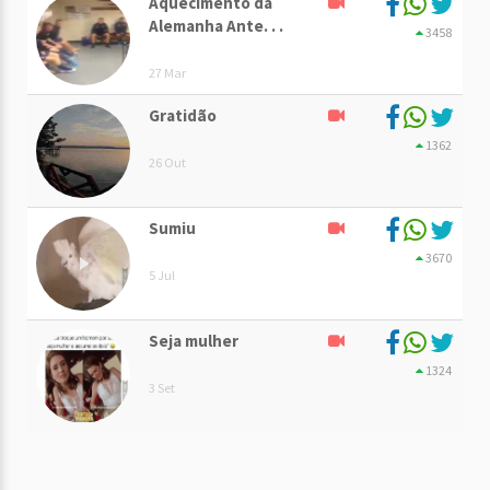
Aquecimento da
Alemanha Ante. . .
3458
27 Mar
Gratidão
1362
26 Out
Sumiu
3670
5 Jul
Seja mulher
1324
3 Set