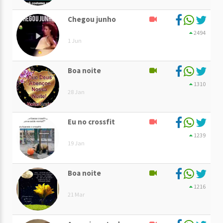
Chegou junho
2494
1 Jun
Boa noite
1310
28 Jan
Eu no crossfit
1239
19 Jan
Boa noite
1216
21 Mar