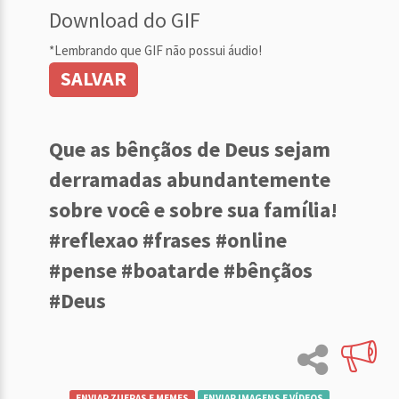
Download do GIF
*Lembrando que GIF não possui áudio!
SALVAR
Que as bênçãos de Deus sejam
derramadas abundantemente
sobre você e sobre sua família!
#reflexao #frases #online
#pense #boatarde #bênçãos
#Deus
ENVIAR ZUERAS E MEMES
ENVIAR IMAGENS E VÍDEOS