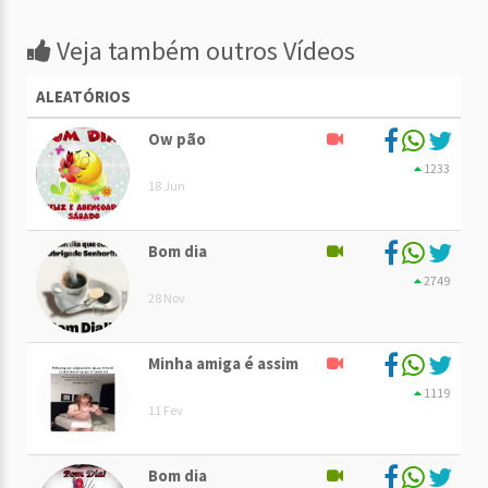
Veja também outros Vídeos
ALEATÓRIOS
Ow pão
1233
18 Jun
Bom dia
2749
28 Nov
Minha amiga é assim
1119
11 Fev
Bom dia