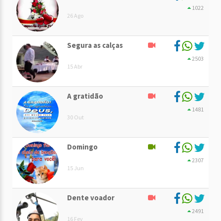
1022
26 Ago
Segura as calças
2503
15 Abr
A gratidão
1481
30 Out
Domingo
2307
15 Jun
Dente voador
2491
16 Fev