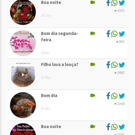
Boa noite
1033
25 Jun
Bom dia segunda-
feira
803
6 Nov
Filho lava a louça?
2882
17 Mai
Bom dia
1368
9 Jun
Boa noite
1742