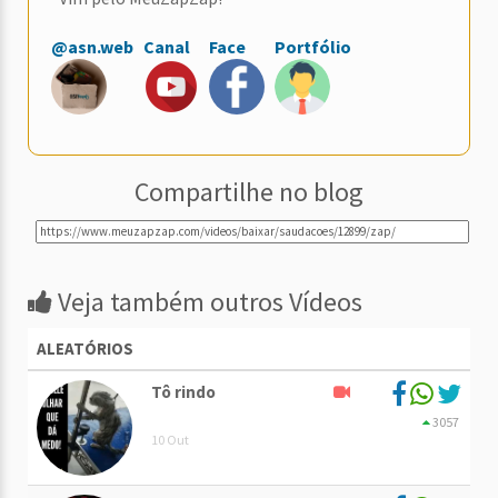
@asn.web
Canal
Face
Portfólio
Compartilhe no blog
Veja também outros Vídeos
ALEATÓRIOS
Tô rindo
3057
10 Out