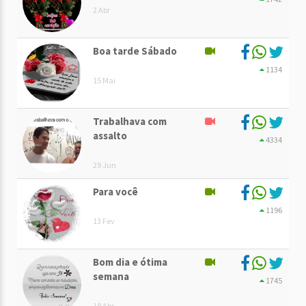
2 Abr
Boa tarde Sábado
1134
15 Mai
Trabalhava com
assalto
4334
29 Jun
Para você
1196
13 Fev
Bom dia e ótima
semana
1745
18 Abr