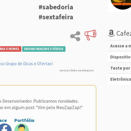
#sabedoria
#sextafeira
Cafez
Acesse a m
RAS E MEMES
ENVIAR IMAGENS E VÍDEOS
Dispositi
so Grupo de Dicas e Ofertas!
Teste por
nossos links na Amazon
Eletrônico
do Desenvolvedor. Publicamos novidades.
ar em algum post "Vim pelo MeuZapZap!"
ace
Portfólio