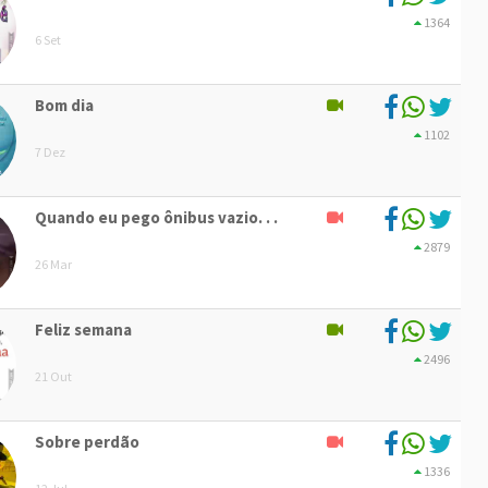
1364
6 Set
Bom dia
1102
7 Dez
Quando eu pego ônibus vazio. . .
2879
26 Mar
Feliz semana
2496
21 Out
Sobre perdão
1336