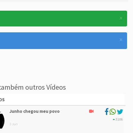
×
×
também outros Vídeos
OS
Junho chegou meu povo
3106
3 Jun