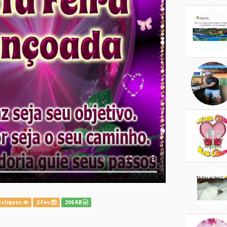
 cliques
3 Fev
206 KB