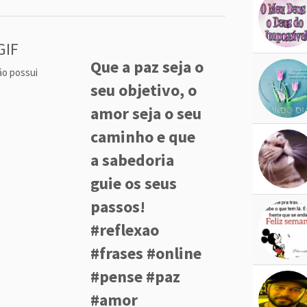
GIF
Que a paz seja o
ão possui
seu objetivo, o
amor seja o seu
caminho e que
a sabedoria
guie os seus
passos!
#reflexao
#frases #online
#pense #paz
#amor