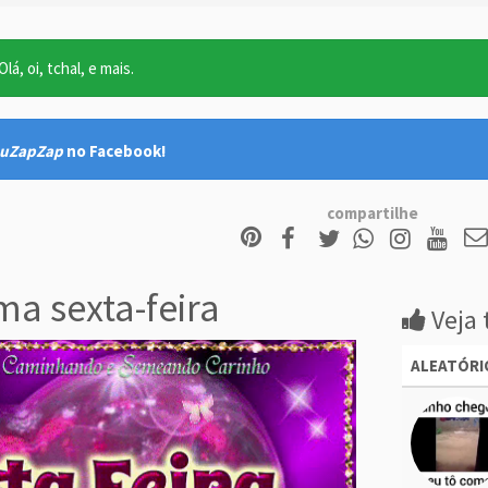
lá, oi, tchal, e mais.
uZapZap
no Facebook!
compartilhe
a sexta-feira
Veja 
ALEATÓRI