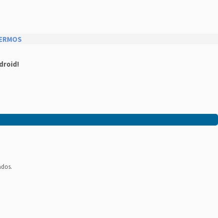
ERMOS
droid!
ados.