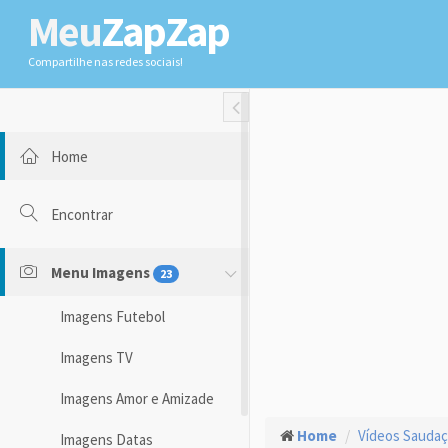
Meu
ZapZap
Compartilhe nas redes sociais!
Toggle Fullwidth
Home
Encontrar
Menu Imagens
23
Imagens Futebol
Imagens TV
Imagens Amor e Amizade
Home
Vídeos Sauda
Imagens Datas