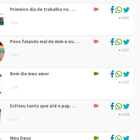
Primeiro dia de trabalho no . . .
1856
7 Mar
Povo falando mal de mim e eu. . .
1527
7 Fev
Bom dia meu amor
1157
1 Jul
Esfriou tanto que até o pap. . .
1428
6 Jul
Meu Deus