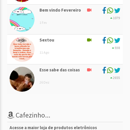
Bem vindo Fevereiro
1079
1 Fev
Sextou
938
11 Ago
Esse sabe das coisas
2655
26 Dez
Cafezinho...
Acesse a maior loja de produtos eletrônicos