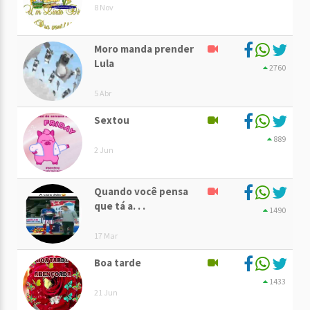
8 Nov
Moro manda prender
Lula
2760
5 Abr
Sextou
889
2 Jun
Quando você pensa
que tá a. . .
1490
17 Mar
Boa tarde
1433
21 Jun