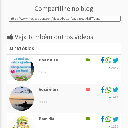
Compartilhe no blog
Veja também outros Vídeos
ALEATÓRIOS
Boa noite
2670
12 Set
Você é luz
1449
9 Jan
Bom dia
1180