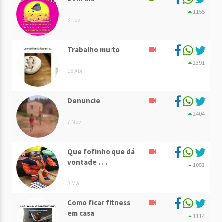
1155
3 Fev
Trabalho muito
2391
18 Abr
Denuncie
2404
7 Nov
Que fofinho que dá
vontade . . .
1053
3 Mai
Como ficar fitness
em casa
1114