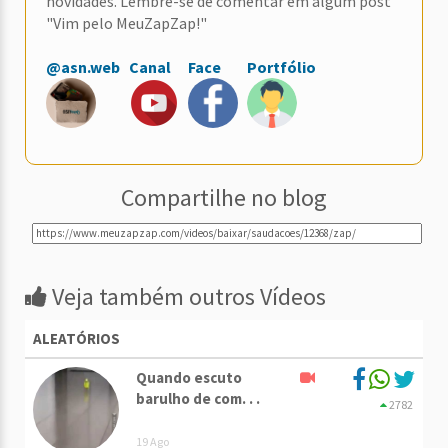
novidades. Lembre-se de comentar em algum post
"Vim pelo MeuZapZap!"
@asn.web
Canal
Face
Portfólio
Compartilhe no blog
Veja também outros Vídeos
ALEATÓRIOS
Quando escuto
barulho de com. . .
2782
19 Ago