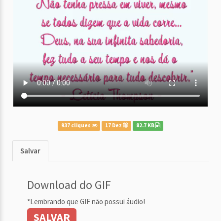
937 cliques
17 Dez
82.7 KB
Salvar
Download do GIF
*Lembrando que GIF não possui áudio!
SALVAR