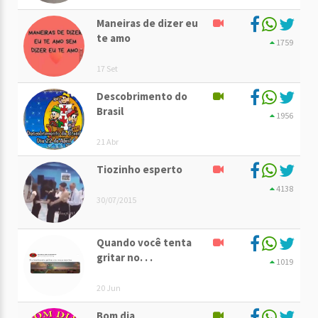
Maneiras de dizer eu
te amo
1759
17 Set
Descobrimento do
Brasil
1956
21 Abr
Tiozinho esperto
4138
30/07/2015
Quando você tenta
gritar no. . .
1019
20 Jun
Bom dia