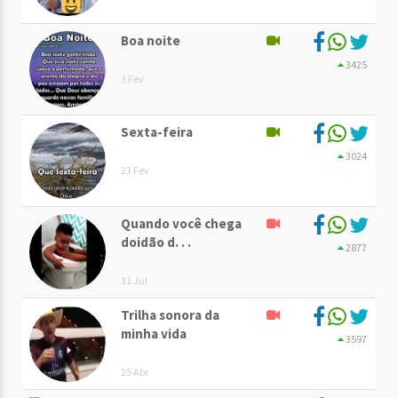
Boa noite
3425
3 Fev
Sexta-feira
3024
23 Fev
Quando você chega
doidão d. . .
2877
11 Jul
Trilha sonora da
minha vida
3597
25 Abr