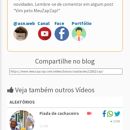
novidades. Lembre-se de comentar em algum post
"Vim pelo MeuZapZap!"
@asn.web
Canal
Face
Portfólio
Compartilhe no blog
Veja também outros Vídeos
ALEATÓRIOS
Piada de cachaceiro
2598
11 Abr