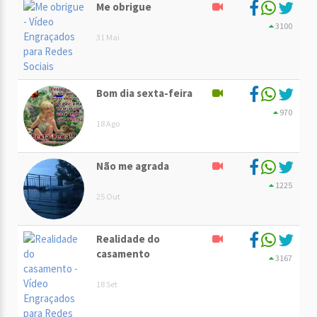
Me obrigue
3100
31 Mai
Bom dia sexta-feira
970
18 Ago
Não me agrada
1225
25 Out
Realidade do
casamento
3167
18 Set