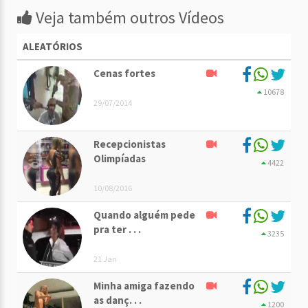
Veja também outros Vídeos
ALEATÓRIOS
Cenas fortes
10678
29/07/2014
Recepcionistas
Olimpíadas
4422
10/08/2016
Quando alguém pede
pra ter . . .
3235
21 Jan
Minha amiga fazendo
as danç. . .
1200