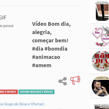
GIF
Vídeo Bom dia,
ão possui
alegria,
começar bem!
#dia #bomdia
#animacao
#amem
RAS E MEMES
ENVIAR IMAGENS E VÍDEOS
so Grupo de Dicas e Ofertas!