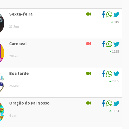
Sexta-feira
819
23 Jun
Carnaval
1125
28 Fev
Boa tarde
2865
25 Mai
Oração do Pai Nosso
1184
4 Jan