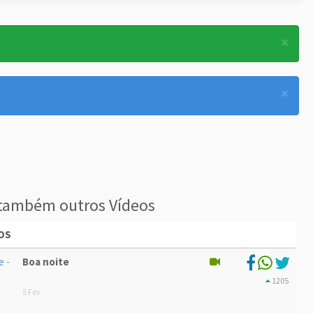
×
×
também outros Vídeos
OS
Boa noite
1205
5 Fev