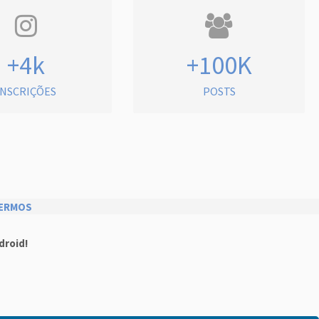
+4k
+100K
INSCRIÇÕES
POSTS
ERMOS
droid!