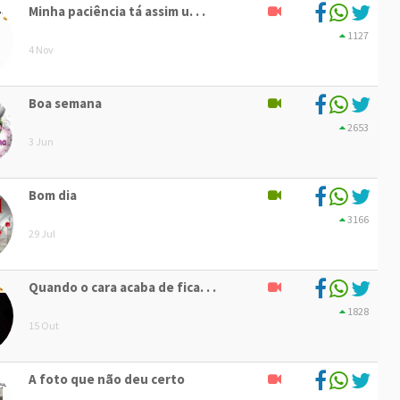
Minha paciência tá assim u. . .
1127
4 Nov
Boa semana
2653
3 Jun
Bom dia
3166
29 Jul
Quando o cara acaba de fica. . .
1828
15 Out
A foto que não deu certo