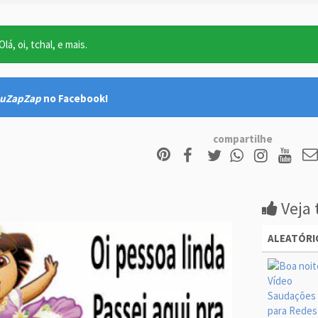
lá, oi, tchal, e mais.
uZapZap
no Facebook!
compartilhe
Veja 
ALEATÓRI