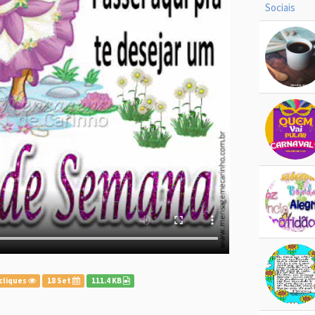
cliques
18 Set
111.4 KB