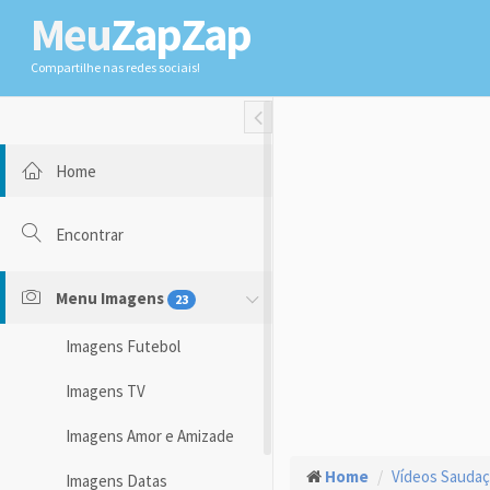
Meu
ZapZap
Compartilhe nas redes sociais!
Toggle Fullwidth
Home
Encontrar
Menu Imagens
23
Imagens Futebol
Imagens TV
Imagens Amor e Amizade
Home
Vídeos Sauda
Imagens Datas