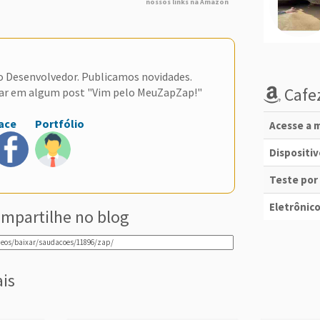
nossos links na Amazon
do Desenvolvedor. Publicamos novidades.
Cafez
ar em algum post "Vim pelo MeuZapZap!"
ace
Portfólio
Acesse a m
Dispositi
Teste por
Eletrônico
mpartilhe no blog
ais